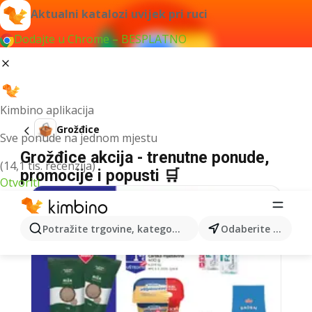
Aktualni katalozi uvijek pri ruci
Dodajte u Chrome – BESPLATNO
Kimbino aplikacija
Grožđice
Sve ponude na jednom mjestu
Grožđice akcija - trenutne ponude,
(14,1 tis. recenzija)
promocije i popusti 🛒
Otvoriti
Potražite trgovine, kategorije, proizvode...
Odaberite grad