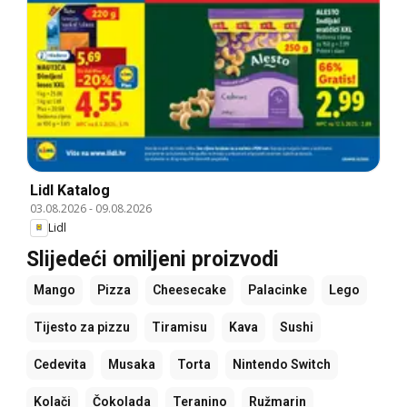
Lidl Katalog
03.08.2026
-
09.08.2026
Lidl
Slijedeći omiljeni proizvodi
Mango
Pizza
Cheesecake
Palacinke
Lego
Tijesto za pizzu
Tiramisu
Kava
Sushi
Cedevita
Musaka
Torta
Nintendo Switch
Kolači
Čokolada
Teranino
Ružmarin