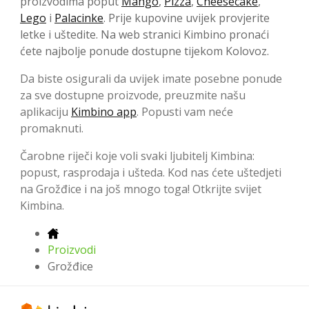
proizvodima poput
Mango
,
Pizza
,
Cheesecake
,
Lego
i
Palacinke
. Prije kupovine uvijek provjerite
letke i uštedite. Na web stranici Kimbino pronaći
ćete najbolje ponude dostupne tijekom Kolovoz.
Da biste osigurali da uvijek imate posebne ponude
za sve dostupne proizvode, preuzmite našu
aplikaciju
Kimbino app
. Popusti vam neće
promaknuti.
Čarobne riječi koje voli svaki ljubitelj Kimbina:
popust, rasprodaja i ušteda. Kod nas ćete uštedjeti
na Grožđice i na još mnogo toga! Otkrijte svijet
Kimbina.
Proizvodi
Grožđice