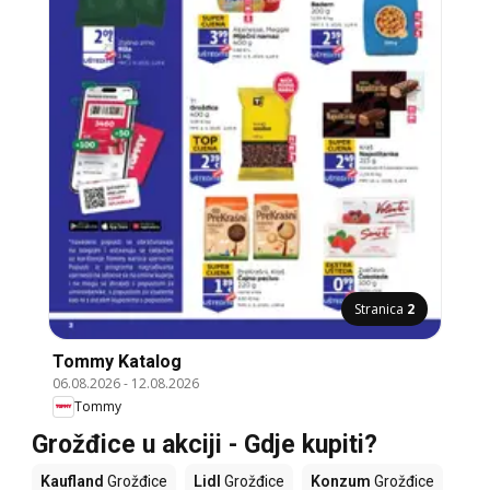
Stranica
2
Tommy Katalog
06.08.2026
-
12.08.2026
Tommy
Grožđice u akciji - Gdje kupiti?
Kaufland
Grožđice
Lidl
Grožđice
Konzum
Grožđice