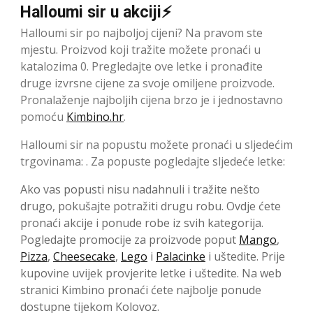
Halloumi sir u akciji⚡
Halloumi sir po najboljoj cijeni? Na pravom ste
mjestu. Proizvod koji tražite možete pronaći u
katalozima 0. Pregledajte ove letke i pronađite
druge izvrsne cijene za svoje omiljene proizvode.
Pronalaženje najboljih cijena brzo je i jednostavno
pomoću
Kimbino.hr
.
Halloumi sir na popustu možete pronaći u sljedećim
trgovinama: . Za popuste pogledajte sljedeće letke:
Ako vas popusti nisu nadahnuli i tražite nešto
drugo, pokušajte potražiti drugu robu. Ovdje ćete
pronaći akcije i ponude robe iz svih kategorija.
Pogledajte promocije za proizvode poput
Mango
,
Pizza
,
Cheesecake
,
Lego
i
Palacinke
i uštedite. Prije
kupovine uvijek provjerite letke i uštedite. Na web
stranici Kimbino pronaći ćete najbolje ponude
dostupne tijekom Kolovoz.