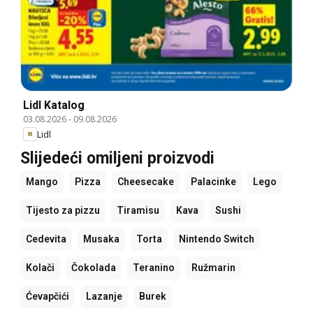
Lidl Katalog
03.08.2026
-
09.08.2026
Lidl
Slijedeći omiljeni proizvodi
Mango
Pizza
Cheesecake
Palacinke
Lego
Tijesto za pizzu
Tiramisu
Kava
Sushi
Cedevita
Musaka
Torta
Nintendo Switch
Kolači
Čokolada
Teranino
Ružmarin
Ćevapčići
Lazanje
Burek