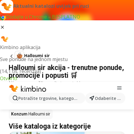
Aktualni katalozi uvijek pri ruci
Dodajte u Chrome – BESPLATNO
Kimbino aplikacija
Halloumi sir
Sve ponude na jednom mjestu
Halloumi sir akcija - trenutne ponude,
(14,1 tis. recenzija)
promocije i popusti 🛒
Otvoriti
Nismo pronašli rezultate za taj izraz.
Halloumi sir u akciji - Gdje kupiti?
Potražite trgovine, kategorije, proizvode...
Odaberite grad
Kaufland
Halloumi sir
Lidl
Halloumi sir
Konzum
Halloumi sir
Više kataloga iz kategorije