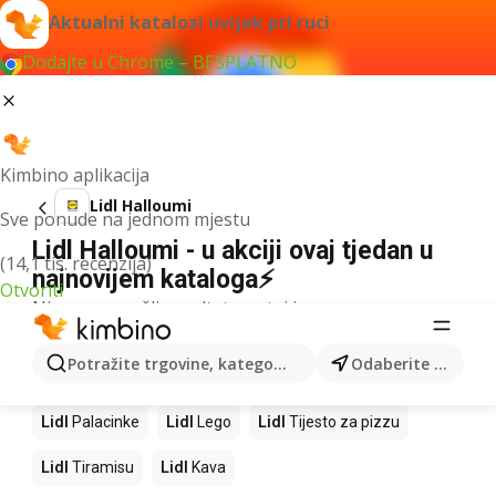
Aktualni katalozi uvijek pri ruci
Dodajte u Chrome – BESPLATNO
Kimbino aplikacija
Lidl Halloumi
Sve ponude na jednom mjestu
Lidl Halloumi - u akciji ovaj tjedan u
(14,1 tis. recenzija)
najnovijem kataloga⚡
Otvoriti
Nismo pronašli rezultate za taj izraz.
Slijedeći proizvodi u trgovinama Lidl
Potražite trgovine, kategorije, proizvode...
Odaberite grad
Lidl
Mango
Lidl
Pizza
Lidl
Cheesecake
Lidl
Palacinke
Lidl
Lego
Lidl
Tijesto za pizzu
Lidl
Tiramisu
Lidl
Kava