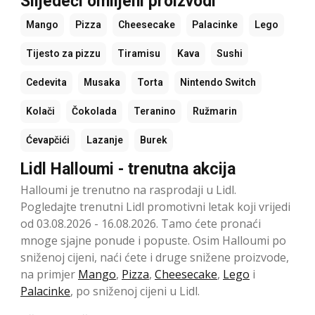
Slijedeći omiljeni proizvodi
Mango
Pizza
Cheesecake
Palacinke
Lego
Tijesto za pizzu
Tiramisu
Kava
Sushi
Cedevita
Musaka
Torta
Nintendo Switch
Kolači
Čokolada
Teranino
Ružmarin
Ćevapčići
Lazanje
Burek
Lidl Halloumi - trenutna akcija
Halloumi je trenutno na rasprodaji u Lidl.
Pogledajte trenutni Lidl promotivni letak koji vrijedi
od 03.08.2026 - 16.08.2026. Tamo ćete pronaći
mnoge sjajne ponude i popuste. Osim Halloumi po
sniženoj cijeni, naći ćete i druge snižene proizvode,
na primjer
Mango
,
Pizza
,
Cheesecake
,
Lego
i
Palacinke
, po sniženoj cijeni u Lidl.