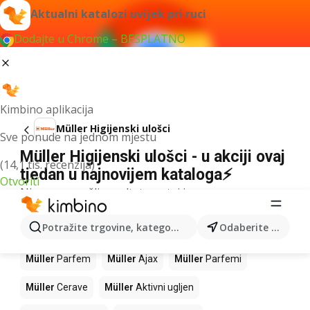
Aktualni katalozi uvijek pri ruci
Dodajte u Chrome – BESPLATNO
Kimbino aplikacija
Müller Higijenski ulošci
Sve ponude na jednom mjestu
Müller Higijenski ulošci - u akciji ovaj
(14,1 tis. recenzija)
tjedan u najnovijem kataloga⚡
Otvoriti
Nismo pronašli rezultate za taj izraz.
Slijedeći proizvodi u trgovinama
Potražite trgovine, kategorije, proizvode...
Odaberite grad
Müller
Müller
Parfem
Müller
Ajax
Müller
Parfemi
Müller
Cerave
Müller
Aktivni ugljen