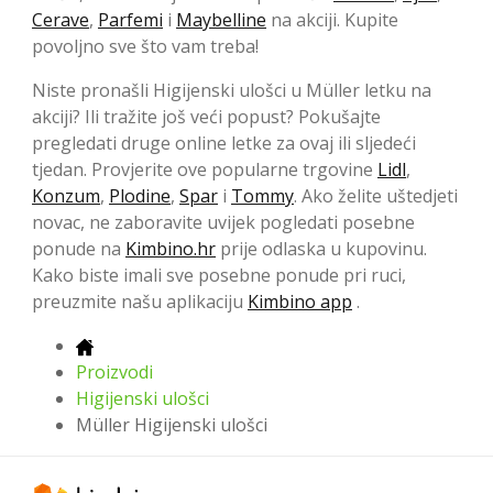
Cerave
,
Parfemi
i
Maybelline
na akciji. Kupite
povoljno sve što vam treba!
Niste pronašli Higijenski ulošci u Müller letku na
akciji? Ili tražite još veći popust? Pokušajte
pregledati druge online letke za ovaj ili sljedeći
tjedan. Provjerite ove popularne trgovine
Lidl
,
Konzum
,
Plodine
,
Spar
i
Tommy
. Ako želite uštedjeti
novac, ne zaboravite uvijek pogledati posebne
ponude na
Kimbino.hr
prije odlaska u kupovinu.
Kako biste imali sve posebne ponude pri ruci,
preuzmite našu aplikaciju
Kimbino app
.
Proizvodi
Higijenski ulošci
Müller Higijenski ulošci