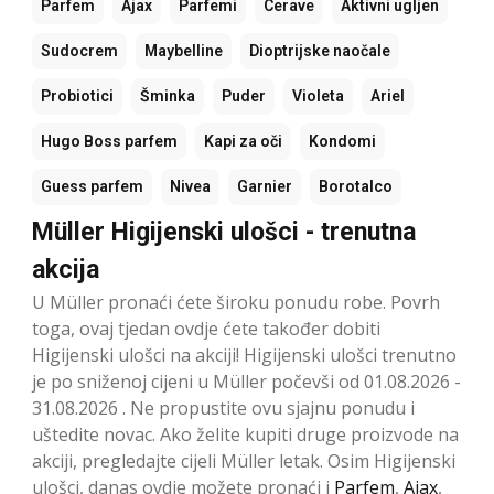
Parfem
Ajax
Parfemi
Cerave
Aktivni ugljen
Sudocrem
Maybelline
Dioptrijske naočale
Probiotici
Šminka
Puder
Violeta
Ariel
Hugo Boss parfem
Kapi za oči
Kondomi
Guess parfem
Nivea
Garnier
Borotalco
Müller Higijenski ulošci - trenutna
akcija
U Müller pronaći ćete široku ponudu robe. Povrh
toga, ovaj tjedan ovdje ćete također dobiti
Higijenski ulošci na akciji! Higijenski ulošci trenutno
je po sniženoj cijeni u Müller počevši od 01.08.2026 -
31.08.2026 . Ne propustite ovu sjajnu ponudu i
uštedite novac. Ako želite kupiti druge proizvode na
akciji, pregledajte cijeli Müller letak. Osim Higijenski
ulošci, danas ovdje možete pronaći i
Parfem
,
Ajax
,