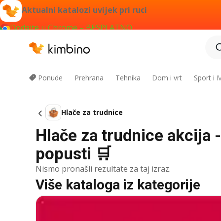
Aktualni katalozi uvijek pri ruci
Dodajte u Chrome – BESPLATNO
Ponude
Prehrana
Tehnika
Dom i vrt
Sport i
Hlače za trudnice
Hlače za trudnice akcija 
popusti 🛒
Nismo pronašli rezultate za taj izraz.
Više kataloga iz kategorije