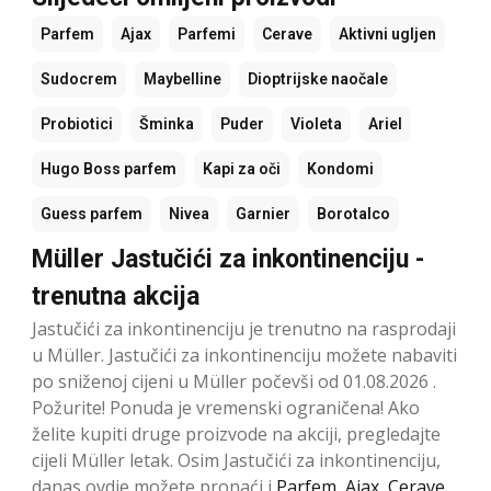
Parfem
Ajax
Parfemi
Cerave
Aktivni ugljen
Sudocrem
Maybelline
Dioptrijske naočale
Probiotici
Šminka
Puder
Violeta
Ariel
Hugo Boss parfem
Kapi za oči
Kondomi
Guess parfem
Nivea
Garnier
Borotalco
Müller Jastučići za inkontinenciju -
trenutna akcija
Jastučići za inkontinenciju je trenutno na rasprodaji
u Müller. Jastučići za inkontinenciju možete nabaviti
po sniženoj cijeni u Müller počevši od 01.08.2026 .
Požurite! Ponuda je vremenski ograničena! Ako
želite kupiti druge proizvode na akciji, pregledajte
cijeli Müller letak. Osim Jastučići za inkontinenciju,
danas ovdje možete pronaći i
Parfem
,
Ajax
,
Cerave
,