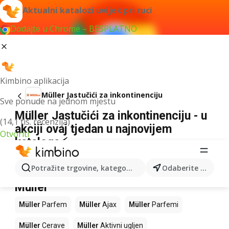
Aktualni katalozi uvijek pri ruci
Dodajte u Chrome – BESPLATNO
Kimbino aplikacija
Müller Jastučići za inkontinenciju
Sve ponude na jednom mjestu
Müller Jastučići za inkontinenciju - u
(14,1 tis. recenzija)
akciji ovaj tjedan u najnovijem
Otvoriti
kataloga⚡
Nismo pronašli rezultate za taj izraz.
Potražite trgovine, kategorije, proizvode...
Odaberite grad
Slijedeći proizvodi u trgovinama
Müller
Müller
Parfem
Müller
Ajax
Müller
Parfemi
Müller
Cerave
Müller
Aktivni ugljen