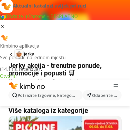
Aktualni katalozi uvijek pri ruci
Dodajte u Chrome – BESPLATNO
Kimbino aplikacija
Jerky
Sve ponude na jednom mjestu
Jerky akcija - trenutne ponude,
(14,1 tis. recenzija)
promocije i popusti 🛒
Otvoriti
Nismo pronašli rezultate za taj izraz.
Jerky u akciji - Gdje kupiti?
Potražite trgovine, kategorije, proizvode...
Odaberite grad
Kaufland
Jerky
Lidl
Jerky
Konzum
Jerky
Više kataloga iz kategorije