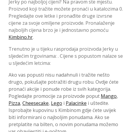
Jerky po najboljoj cijeni? Na pravom ste mjestu.
Proizvod koji tražite možete pronaći u katalozima 0.
Pregledajte ove letke i pronađite druge izvrsne
cijene za svoje omiljene proizvode. Pronalaženje
najboljih cijena brzo je i jednostavno pomoću
Kimbino.hr
.
Trenutno je u tijeku rasprodaja proizvoda Jerky u
sljedećim trgovinama: . Cijene s popustom nalaze se
u sljedećim letcima:
Ako vas popusti nisu nadahnuli i tražite nešto
drugo, pokušajte potražiti drugu robu. Ovdje ćete
pronaći akcije i ponude robe iz svih kategorija.
Pogledajte promocije za proizvode poput
Mango
,
Pizza
,
Cheesecake
,
Lego
i
Palacinke
i uštedite.
Isprobajte kupovinu s Kimbinom gdje ćete uvijek
biti informirani o najboljim ponudama. Ako se
pretplatite na bilten, o novim ponudama možemo
vas obavijestiti i e-poštom.