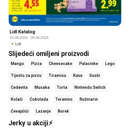
Lidl Katalog
03.08.2026
-
09.08.2026
Lidl
Slijedeći omiljeni proizvodi
Mango
Pizza
Cheesecake
Palacinke
Lego
Tijesto za pizzu
Tiramisu
Kava
Sushi
Cedevita
Musaka
Torta
Nintendo Switch
Kolači
Čokolada
Teranino
Ružmarin
Ćevapčići
Lazanje
Burek
Jerky u akciji⚡