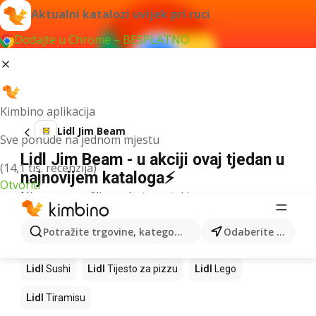
Aktualni katalozi uvijek pri ruci
Dodajte u Chrome – BESPLATNO
Kimbino aplikacija
Lidl Jim Beam
Sve ponude na jednom mjestu
Lidl Jim Beam - u akciji ovaj tjedan u
(14,1 tis. recenzija)
najnovijem kataloga⚡
Otvoriti
Nismo pronašli rezultate za taj izraz.
Slijedeći proizvodi u trgovinama Lidl
Potražite trgovine, kategorije, proizvode...
Odaberite grad
Lidl
Kava
Lidl
Pizza
Lidl
Mango
Lidl
Cedevita
Lidl
Sushi
Lidl
Tijesto za pizzu
Lidl
Lego
Lidl
Tiramisu