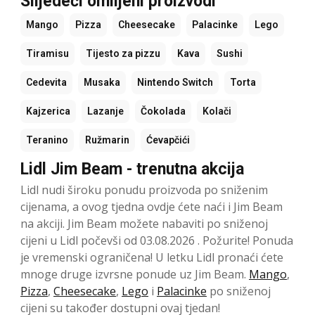
Slijedeći omiljeni proizvodi
Mango
Pizza
Cheesecake
Palacinke
Lego
Tiramisu
Tijesto za pizzu
Kava
Sushi
Cedevita
Musaka
Nintendo Switch
Torta
Kajzerica
Lazanje
Čokolada
Kolači
Teranino
Ružmarin
Ćevapčići
Lidl Jim Beam - trenutna akcija
Lidl nudi široku ponudu proizvoda po sniženim
cijenama, a ovog tjedna ovdje ćete naći i Jim Beam
na akciji. Jim Beam možete nabaviti po sniženoj
cijeni u Lidl počevši od 03.08.2026 . Požurite! Ponuda
je vremenski ograničena! U letku Lidl pronaći ćete
mnoge druge izvrsne ponude uz Jim Beam.
Mango
,
Pizza
,
Cheesecake
,
Lego
i
Palacinke
po sniženoj
cijeni su također dostupni ovaj tjedan!