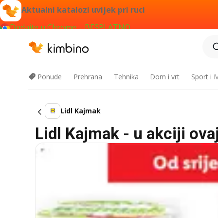
Aktualni katalozi uvijek pri ruci
Dodajte u Chrome – BESPLATNO
Ponude
Prehrana
Tehnika
Dom i vrt
Sport i
Lidl Kajmak
Lidl Kajmak - u akciji ov