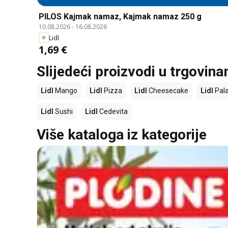
PILOS Kajmak namaz, Kajmak namaz 250 g
10.08.2026
-
16.08.2026
Lidl
1,69 €
Slijedeći proizvodi u trgovina
Lidl
Mango
Lidl
Pizza
Lidl
Cheesecake
Lidl
Pala
Lidl
Sushi
Lidl
Cedevita
Više kataloga iz kategorije