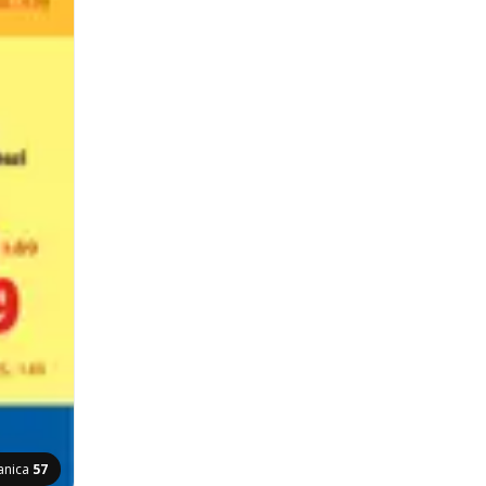
anica
57