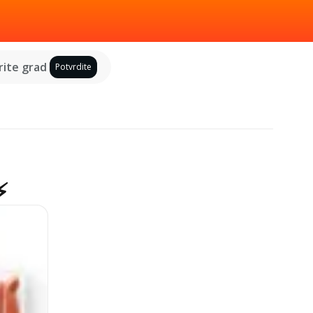
ite grad
Potvrdite
⚡