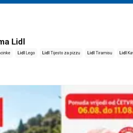
ma Lidl
cinke
Lidl
Lego
Lidl
Tijesto za pizzu
Lidl
Tiramisu
Lidl
Ka