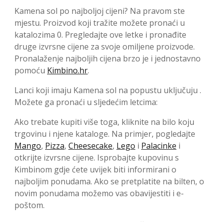
Kamena sol po najboljoj cijeni? Na pravom ste
mjestu. Proizvod koji tražite možete pronaći u
katalozima 0. Pregledajte ove letke i pronađite
druge izvrsne cijene za svoje omiljene proizvode.
Pronalaženje najboljih cijena brzo je i jednostavno
pomoću
Kimbino.hr
.
Lanci koji imaju Kamena sol na popustu uključuju .
Možete ga pronaći u sljedećim letcima:
Ako trebate kupiti više toga, kliknite na bilo koju
trgovinu i njene kataloge. Na primjer, pogledajte
Mango
,
Pizza
,
Cheesecake
,
Lego
i
Palacinke
i
otkrijte izvrsne cijene. Isprobajte kupovinu s
Kimbinom gdje ćete uvijek biti informirani o
najboljim ponudama. Ako se pretplatite na bilten, o
novim ponudama možemo vas obavijestiti i e-
poštom.