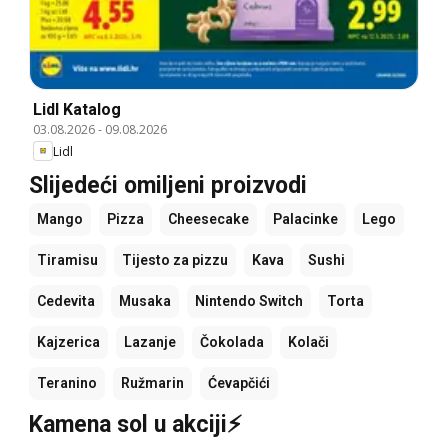
Lidl Katalog
03.08.2026
-
09.08.2026
Lidl
Slijedeći omiljeni proizvodi
Mango
Pizza
Cheesecake
Palacinke
Lego
Tiramisu
Tijesto za pizzu
Kava
Sushi
Cedevita
Musaka
Nintendo Switch
Torta
Kajzerica
Lazanje
Čokolada
Kolači
Teranino
Ružmarin
Ćevapčići
Kamena sol u akciji⚡