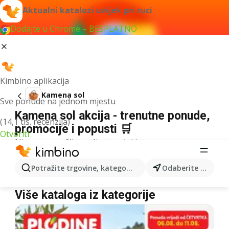
Aktualni katalozi uvijek pri ruci
Dodajte u Chrome – BESPLATNO
Kimbino aplikacija
Kamena sol
Sve ponude na jednom mjestu
Kamena sol akcija - trenutne ponude,
(14,1 tis. recenzija)
promocije i popusti 🛒
Otvoriti
Nismo pronašli rezultate za taj izraz.
Kamena sol u akciji - Gdje kupiti?
Potražite trgovine, kategorije, proizvode...
Odaberite grad
Lidl
Kamena sol
Više kataloga iz kategorije