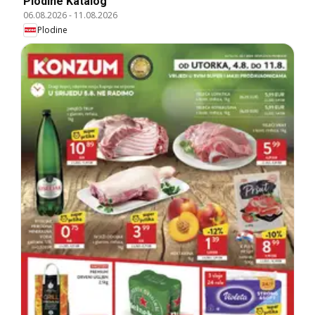
Plodine Katalog
06.08.2026
-
11.08.2026
Plodine