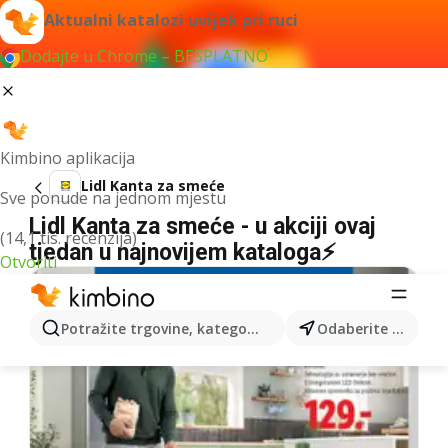
Aktualni katalozi uvijek pri ruci
Dodajte u Chrome – BESPLATNO
Kimbino aplikacija
Lidl Kanta za smeće
Sve ponude na jednom mjestu
Lidl Kanta za smeće - u akciji ovaj
(14,1 tis. recenzija)
tjedan u najnovijem kataloga⚡
Otvoriti
Potražite trgovine, kategorije, proizvode...
Odaberite grad