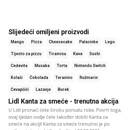
Slijedeći omiljeni proizvodi
Mango
Pizza
Cheesecake
Palacinke
Lego
Tijesto za pizzu
Tiramisu
Kava
Sushi
Cedevita
Musaka
Torta
Nintendo Switch
Kolači
Čokolada
Teranino
Ružmarin
Ćevapčići
Lazanje
Burek
Lidl Kanta za smeće - trenutna akcija
U Lidl pronaći ćete široku ponudu robe. Povrh toga,
ovaj tjedan ovdje ćete također dobiti Kanta za
smeće na akciji! Kanta za smeće trenutno je po