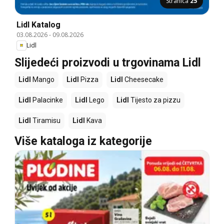
Stranica
25
Lidl Katalog
03.08.2026
-
09.08.2026
Lidl
Slijedeći proizvodi u trgovinama Lidl
Lidl
Mango
Lidl
Pizza
Lidl
Cheesecake
Lidl
Palacinke
Lidl
Lego
Lidl
Tijesto za pizzu
Lidl
Tiramisu
Lidl
Kava
Više kataloga iz kategorije