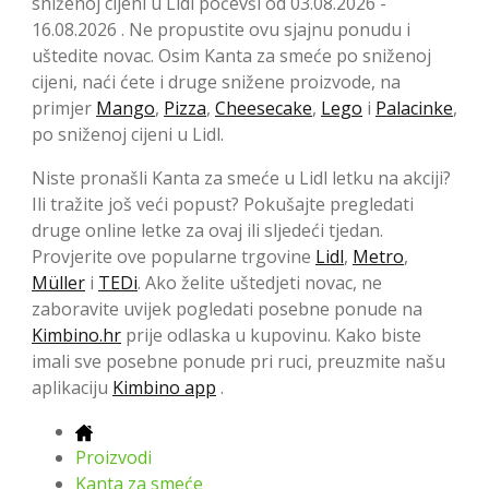
sniženoj cijeni u Lidl počevši od 03.08.2026 -
16.08.2026 . Ne propustite ovu sjajnu ponudu i
uštedite novac. Osim Kanta za smeće po sniženoj
cijeni, naći ćete i druge snižene proizvode, na
primjer
Mango
,
Pizza
,
Cheesecake
,
Lego
i
Palacinke
,
po sniženoj cijeni u Lidl.
Niste pronašli Kanta za smeće u Lidl letku na akciji?
Ili tražite još veći popust? Pokušajte pregledati
druge online letke za ovaj ili sljedeći tjedan.
Provjerite ove popularne trgovine
Lidl
,
Metro
,
Müller
i
TEDi
. Ako želite uštedjeti novac, ne
zaboravite uvijek pogledati posebne ponude na
Kimbino.hr
prije odlaska u kupovinu. Kako biste
imali sve posebne ponude pri ruci, preuzmite našu
aplikaciju
Kimbino app
.
Proizvodi
Kanta za smeće