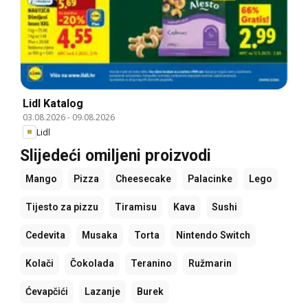
Lidl Katalog
03.08.2026
-
09.08.2026
Lidl
Slijedeći omiljeni proizvodi
Mango
Pizza
Cheesecake
Palacinke
Lego
Tijesto za pizzu
Tiramisu
Kava
Sushi
Cedevita
Musaka
Torta
Nintendo Switch
Kolači
Čokolada
Teranino
Ružmarin
Ćevapčići
Lazanje
Burek