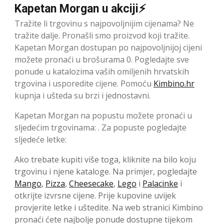
Kapetan Morgan u akciji⚡
Tražite li trgovinu s najpovoljnijim cijenama? Ne
tražite dalje. Pronašli smo proizvod koji tražite.
Kapetan Morgan dostupan po najpovoljnijoj cijeni
možete pronaći u brošurama 0. Pogledajte sve
ponude u katalozima vaših omiljenih hrvatskih
trgovina i usporedite cijene. Pomoću
Kimbino.hr
kupnja i ušteda su brzi i jednostavni.
Kapetan Morgan na popustu možete pronaći u
sljedećim trgovinama: . Za popuste pogledajte
sljedeće letke:
Ako trebate kupiti više toga, kliknite na bilo koju
trgovinu i njene kataloge. Na primjer, pogledajte
Mango
,
Pizza
,
Cheesecake
,
Lego
i
Palacinke
i
otkrijte izvrsne cijene. Prije kupovine uvijek
provjerite letke i uštedite. Na web stranici Kimbino
pronaći ćete najbolje ponude dostupne tijekom