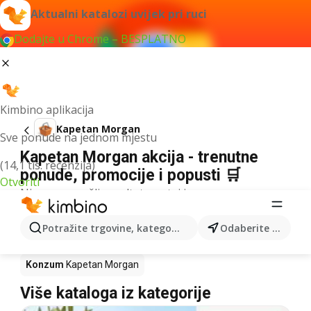
Aktualni katalozi uvijek pri ruci
Dodajte u Chrome – BESPLATNO
Kimbino aplikacija
Kapetan Morgan
Sve ponude na jednom mjestu
Kapetan Morgan akcija - trenutne
(14,1 tis. recenzija)
ponude, promocije i popusti 🛒
Otvoriti
Nismo pronašli rezultate za taj izraz.
Kapetan Morgan u akciji - Gdje kupiti?
Potražite trgovine, kategorije, proizvode...
Odaberite grad
Kaufland
Kapetan Morgan
Lidl
Kapetan Morgan
Konzum
Kapetan Morgan
Više kataloga iz kategorije