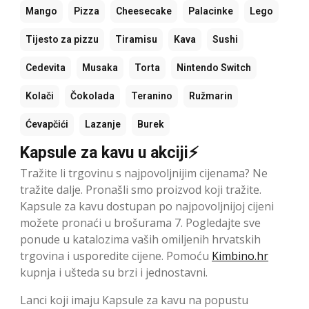
Mango
Pizza
Cheesecake
Palacinke
Lego
Tijesto za pizzu
Tiramisu
Kava
Sushi
Cedevita
Musaka
Torta
Nintendo Switch
Kolači
Čokolada
Teranino
Ružmarin
Ćevapčići
Lazanje
Burek
Kapsule za kavu u akciji⚡
Tražite li trgovinu s najpovoljnijim cijenama? Ne
tražite dalje. Pronašli smo proizvod koji tražite.
Kapsule za kavu dostupan po najpovoljnijoj cijeni
možete pronaći u brošurama 7. Pogledajte sve
ponude u katalozima vaših omiljenih hrvatskih
trgovina i usporedite cijene. Pomoću
Kimbino.hr
kupnja i ušteda su brzi i jednostavni.
Lanci koji imaju Kapsule za kavu na popustu