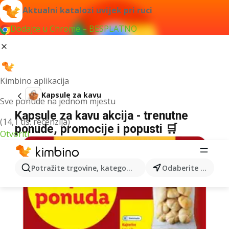
Aktualni katalozi uvijek pri ruci
Dodajte u Chrome – BESPLATNO
Kimbino aplikacija
Kapsule za kavu
Sve ponude na jednom mjestu
Kapsule za kavu akcija - trenutne
(14,1 tis. recenzija)
ponude, promocije i popusti 🛒
Otvoriti
Potražite trgovine, kategorije, proizvode...
Odaberite grad