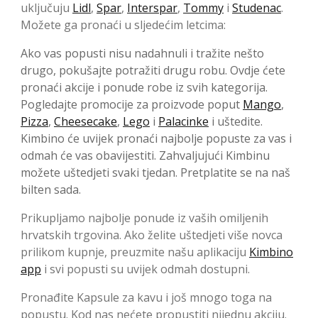
uključuju
Lidl
,
Spar
,
Interspar
,
Tommy
i
Studenac
.
Možete ga pronaći u sljedećim letcima:
Ako vas popusti nisu nadahnuli i tražite nešto
drugo, pokušajte potražiti drugu robu. Ovdje ćete
pronaći akcije i ponude robe iz svih kategorija.
Pogledajte promocije za proizvode poput
Mango
,
Pizza
,
Cheesecake
,
Lego
i
Palacinke
i uštedite.
Kimbino će uvijek pronaći najbolje popuste za vas i
odmah će vas obavijestiti. Zahvaljujući Kimbinu
možete uštedjeti svaki tjedan. Pretplatite se na naš
bilten sada.
Prikupljamo najbolje ponude iz vaših omiljenih
hrvatskih trgovina. Ako želite uštedjeti više novca
prilikom kupnje, preuzmite našu aplikaciju
Kimbino
app
i svi popusti su uvijek odmah dostupni.
Pronađite Kapsule za kavu i još mnogo toga na
popustu. Kod nas nećete propustiti nijednu akciju.