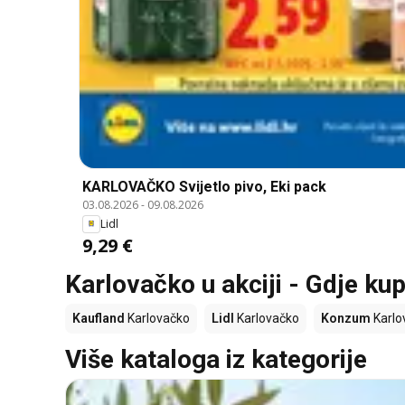
KARLOVAČKO Svijetlo pivo, Eki pack
03.08.2026
-
09.08.2026
Lidl
9,29 €
Karlovačko u akciji - Gdje kup
Kaufland
Karlovačko
Lidl
Karlovačko
Konzum
Karlo
Više kataloga iz kategorije