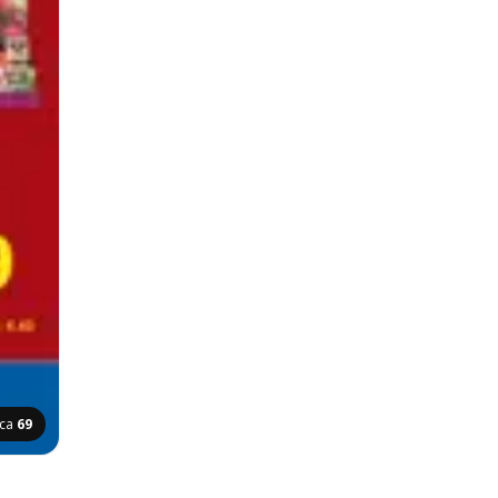
ica
69