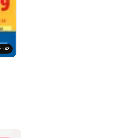
ica
62