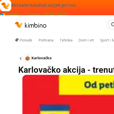
Aktualni katalozi uvijek pri ruci
Dodajte u Chrome – BESPLATNO
Ponude
Prehrana
Tehnika
Dom i vrt
Sport i
Karlovačko
Karlovačko akcija - tren