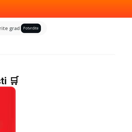
ite grad
Potvrdite
ti 🛒