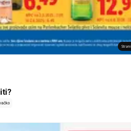
Stran
iti?
vačko