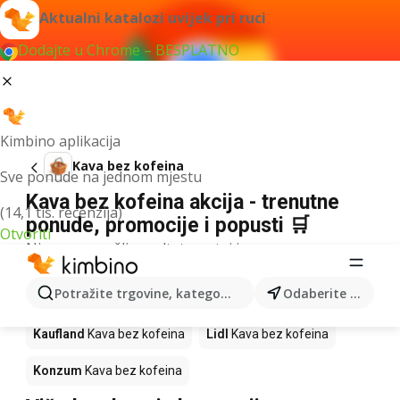
Aktualni katalozi uvijek pri ruci
Dodajte u Chrome – BESPLATNO
Kimbino aplikacija
Kava bez kofeina
Sve ponude na jednom mjestu
Kava bez kofeina akcija - trenutne
(14,1 tis. recenzija)
ponude, promocije i popusti 🛒
Otvoriti
Nismo pronašli rezultate za taj izraz.
Kava bez kofeina u akciji - Gdje
Potražite trgovine, kategorije, proizvode...
Odaberite grad
kupiti?
Kaufland
Kava bez kofeina
Lidl
Kava bez kofeina
Konzum
Kava bez kofeina