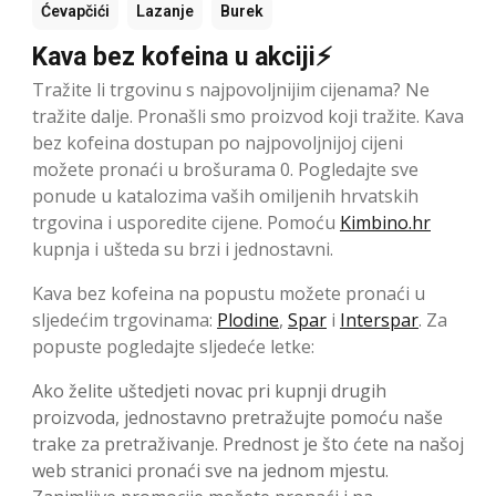
Ćevapčići
Lazanje
Burek
Kava bez kofeina u akciji⚡
Tražite li trgovinu s najpovoljnijim cijenama? Ne
tražite dalje. Pronašli smo proizvod koji tražite. Kava
bez kofeina dostupan po najpovoljnijoj cijeni
možete pronaći u brošurama 0. Pogledajte sve
ponude u katalozima vaših omiljenih hrvatskih
trgovina i usporedite cijene. Pomoću
Kimbino.hr
kupnja i ušteda su brzi i jednostavni.
Kava bez kofeina na popustu možete pronaći u
sljedećim trgovinama:
Plodine
,
Spar
i
Interspar
. Za
popuste pogledajte sljedeće letke:
Ako želite uštedjeti novac pri kupnji drugih
proizvoda, jednostavno pretražujte pomoću naše
trake za pretraživanje. Prednost je što ćete na našoj
web stranici pronaći sve na jednom mjestu.