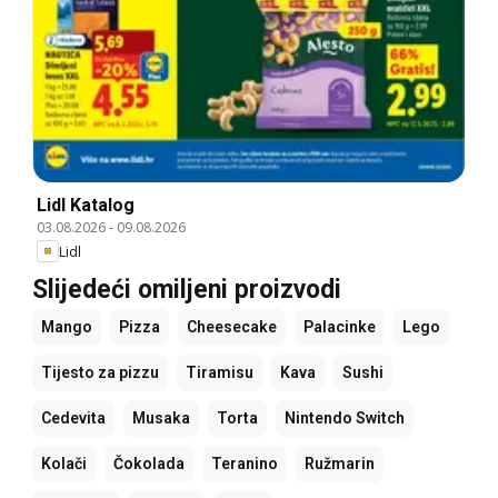
Lidl Katalog
03.08.2026
-
09.08.2026
Lidl
Slijedeći omiljeni proizvodi
Mango
Pizza
Cheesecake
Palacinke
Lego
Tijesto za pizzu
Tiramisu
Kava
Sushi
Cedevita
Musaka
Torta
Nintendo Switch
Kolači
Čokolada
Teranino
Ružmarin