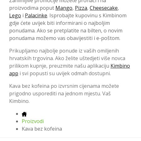
Zanimljive promocije možete pronaći i na
proizvodima poput
Mango
,
Pizza
,
Cheesecake
,
Lego
i
Palacinke
. Isprobajte kupovinu s Kimbinom
gdje ćete uvijek biti informirani o najboljim
ponudama. Ako se pretplatite na bilten, o novim
ponudama možemo vas obavijestiti i e-poštom.
Prikupljamo najbolje ponude iz vaših omiljenih
hrvatskih trgovina. Ako želite uštedjeti više novca
prilikom kupnje, preuzmite našu aplikaciju
Kimbino
app
i svi popusti su uvijek odmah dostupni.
Kava bez kofeina po izvrsnim cijenama možete
prigodno usporediti na jednom mjestu. Vaš
Kimbino.
Proizvodi
Kava bez kofeina