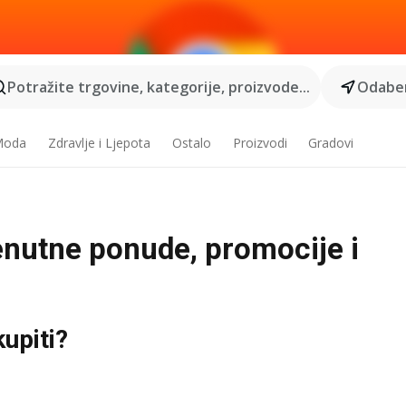
Potražite trgovine, kategorije, proizvode...
Odaber
 Moda
Zdravlje i Ljepota
Ostalo
Proizvodi
Gradovi
renutne ponude, promocije i
kupiti?