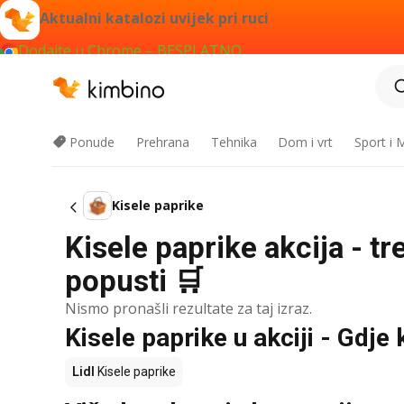
Aktualni katalozi uvijek pri ruci
Dodajte u Chrome – BESPLATNO
Ponude
Prehrana
Tehnika
Dom i vrt
Sport i
Kisele paprike
Kisele paprike akcija - t
popusti 🛒
Nismo pronašli rezultate za taj izraz.
Kisele paprike u akciji - Gdje 
Lidl
Kisele paprike