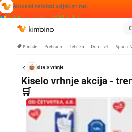
Aktualni katalozi uvijek pri ruci
Dodajte u Chrome – BESPLATNO
Ponude
Prehrana
Tehnika
Dom i vrt
Sport i
Kiselo vrhnje
Kiselo vrhnje akcija - tr
🛒