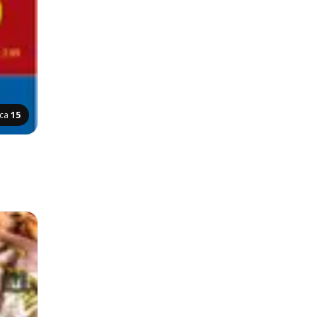
ica
15