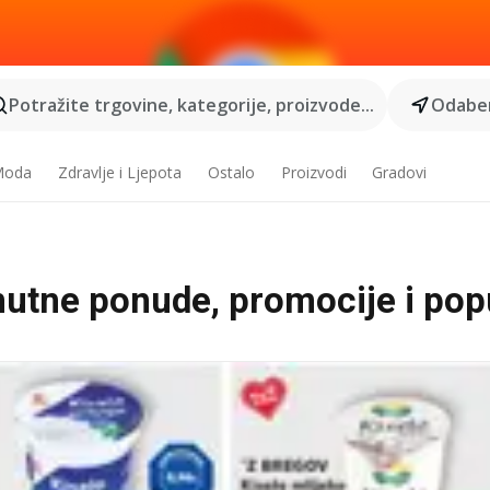
Potražite trgovine, kategorije, proizvode...
Odaber
 Moda
Zdravlje i Ljepota
Ostalo
Proizvodi
Gradovi
enutne ponude, promocije i pop