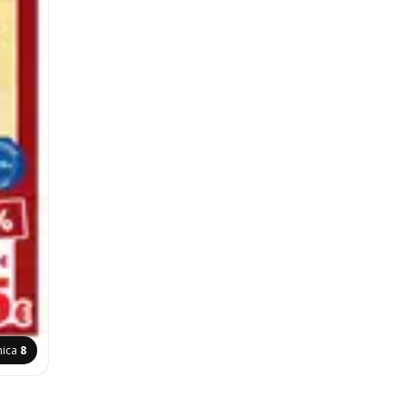
nica
8