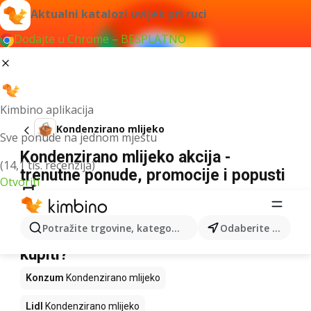
Aktualni katalozi uvijek pri ruci
Dodajte u Chrome – BESPLATNO
Kimbino aplikacija
Kondenzirano mlijeko
Sve ponude na jednom mjestu
Kondenzirano mlijeko akcija -
(14,1 tis. recenzija)
trenutne ponude, promocije i popusti
Otvoriti
🛒
Nismo pronašli rezultate za taj izraz.
Potražite trgovine, kategorije, proizvode...
Odaberite grad
Kondenzirano mlijeko u akciji - Gdje
kupiti?
Konzum
Kondenzirano mlijeko
Lidl
Kondenzirano mlijeko