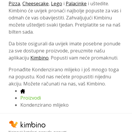
Pizza
,
Cheesecake
,
Lego
i
Palacinke
i uštedite.
Kimbino će uvijek pronaći najbolje popuste za vas i
odmah će vas obavijestiti. Zahvaljujući Kimbinu
možete uštedjeti svaki tjedan. Pretplatite se na naš
bilten sada.
Da biste osigurali da uvijek imate posebne ponude
za sve dostupne proizvode, preuzmite našu
aplikaciju
Kimbino
. Popusti vam neće promaknuti.
Pronađite Kondenzirano mlijeko i još mnogo toga
na popustu. Kod nas nećete propustiti nijednu
akciju. Možete računati na nas, vaš Kimbino.
Proizvodi
Kondenzirano mlijeko