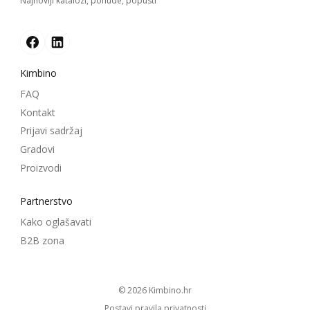
Najnoviji katalozi, ponude, popusti
Kimbino
FAQ
Kontakt
Prijavi sadržaj
Gradovi
Proizvodi
Partnerstvo
Kako oglašavati
B2B zona
© 2026
kimbino.hr
Postavi pravila privatnosti