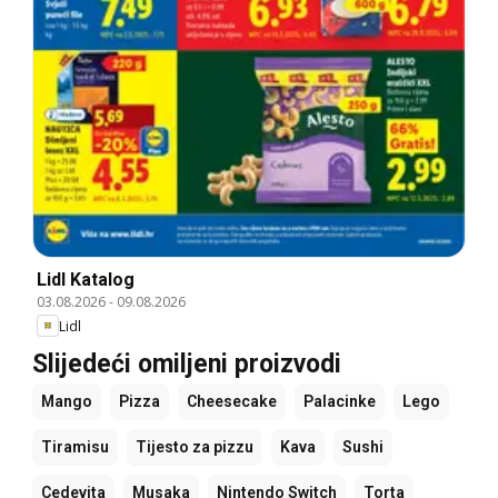
Lidl Katalog
03.08.2026
-
09.08.2026
Lidl
Slijedeći omiljeni proizvodi
Mango
Pizza
Cheesecake
Palacinke
Lego
Tiramisu
Tijesto za pizzu
Kava
Sushi
Cedevita
Musaka
Nintendo Switch
Torta