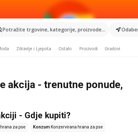
Potražite trgovine, kategorije, proizvode...
Odaber
 Moda
Zdravlje i Ljepota
Ostalo
Proizvodi
Gradovi
e akcija - trenutne ponude,
ciji - Gdje kupiti?
 hrana za pse
Konzum
Konzervirana hrana za pse