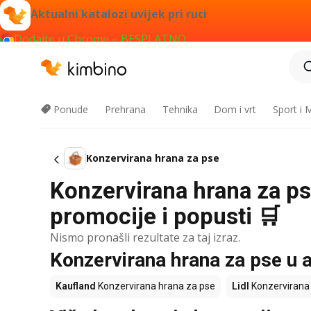
Aktualni katalozi uvijek pri ruci
Dodajte u Chrome – BESPLATNO
Ponude
Prehrana
Tehnika
Dom i vrt
Sport i
Konzervirana hrana za pse
Konzervirana hrana za ps
promocije i popusti 🛒
Nismo pronašli rezultate za taj izraz.
Konzervirana hrana za pse u ak
Kaufland
Konzervirana hrana za pse
Lidl
Konzervirana