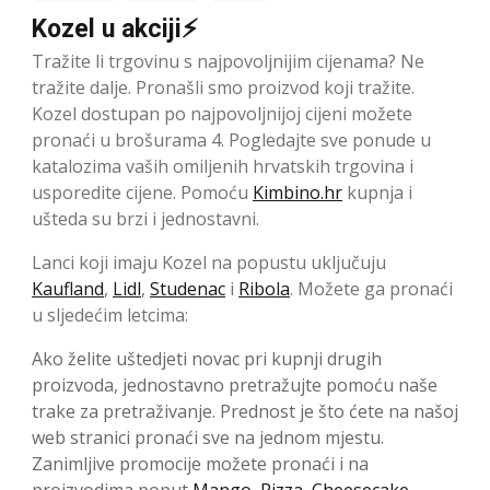
Kozel u akciji⚡
Tražite li trgovinu s najpovoljnijim cijenama? Ne
tražite dalje. Pronašli smo proizvod koji tražite.
Kozel dostupan po najpovoljnijoj cijeni možete
pronaći u brošurama 4. Pogledajte sve ponude u
katalozima vaših omiljenih hrvatskih trgovina i
usporedite cijene. Pomoću
Kimbino.hr
kupnja i
ušteda su brzi i jednostavni.
Lanci koji imaju Kozel na popustu uključuju
Kaufland
,
Lidl
,
Studenac
i
Ribola
. Možete ga pronaći
u sljedećim letcima:
Ako želite uštedjeti novac pri kupnji drugih
proizvoda, jednostavno pretražujte pomoću naše
trake za pretraživanje. Prednost je što ćete na našoj
web stranici pronaći sve na jednom mjestu.
Zanimljive promocije možete pronaći i na
proizvodima poput
Mango
,
Pizza
,
Cheesecake
,