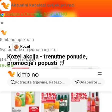
Aktualni katalozi uvijek pri ruci
Dodajte u Chrome – BESPLATNO
Kimbino aplikacija
Kozel
Sve ponude na jednom mjestu
Kozel akcija - trenutne ponude,
(14,1 tis. recenzija)
promocije i popusti 🛒
Otvoriti
Potražite trgovine, kategorije, proizvode...
Odaberite grad