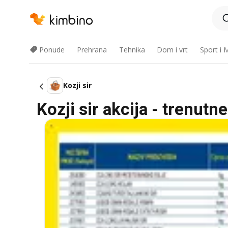
Ponude
Prehrana
Tehnika
Dom i vrt
Sport i
Kozji sir
Kozji sir akcija - trenut