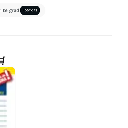
ite grad
Potvrdite
🛒