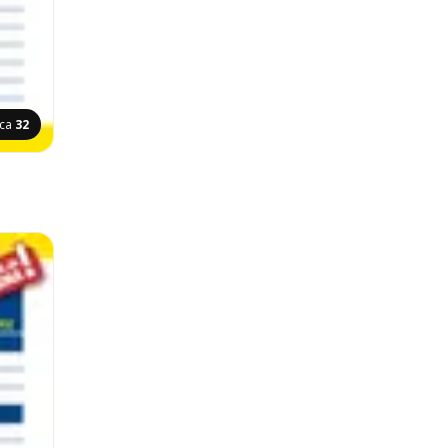
ica
32