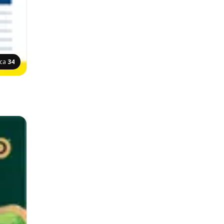
ica
34