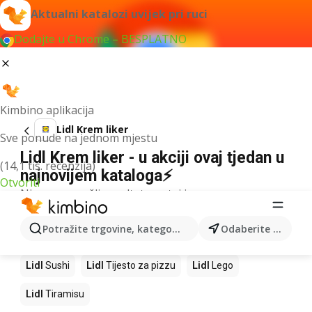
Aktualni katalozi uvijek pri ruci
Dodajte u Chrome – BESPLATNO
Kimbino aplikacija
Lidl Krem liker
Sve ponude na jednom mjestu
Lidl Krem liker - u akciji ovaj tjedan u
(14,1 tis. recenzija)
najnovijem kataloga⚡
Otvoriti
Nismo pronašli rezultate za taj izraz.
Slijedeći proizvodi u trgovinama Lidl
Potražite trgovine, kategorije, proizvode...
Odaberite grad
Lidl
Kava
Lidl
Pizza
Lidl
Mango
Lidl
Cedevita
Lidl
Sushi
Lidl
Tijesto za pizzu
Lidl
Lego
Lidl
Tiramisu