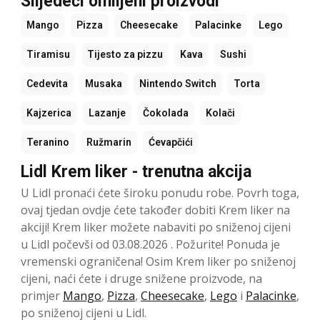
Slijedeći omiljeni proizvodi
Mango
Pizza
Cheesecake
Palacinke
Lego
Tiramisu
Tijesto za pizzu
Kava
Sushi
Cedevita
Musaka
Nintendo Switch
Torta
Kajzerica
Lazanje
Čokolada
Kolači
Teranino
Ružmarin
Ćevapčići
Lidl Krem liker - trenutna akcija
U Lidl pronaći ćete široku ponudu robe. Povrh toga,
ovaj tjedan ovdje ćete također dobiti Krem liker na
akciji! Krem liker možete nabaviti po sniženoj cijeni
u Lidl počevši od 03.08.2026 . Požurite! Ponuda je
vremenski ograničena! Osim Krem liker po sniženoj
cijeni, naći ćete i druge snižene proizvode, na
primjer
Mango
,
Pizza
,
Cheesecake
,
Lego
i
Palacinke
,
po sniženoj cijeni u Lidl.