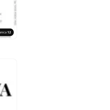
anica
12