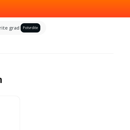
ite grad
Potvrdite
m