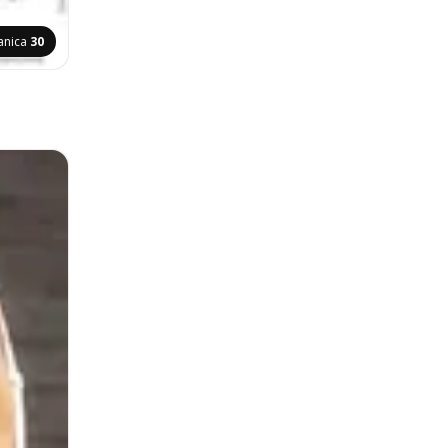
anica
30