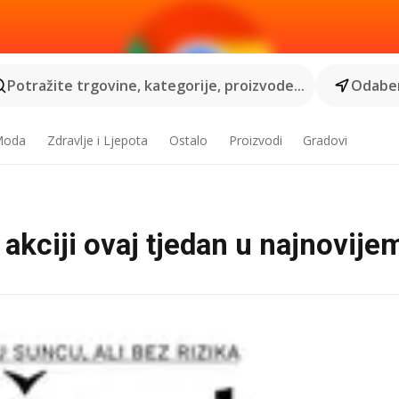
Potražite trgovine, kategorije, proizvode...
Odaber
 Moda
Zdravlje i Ljepota
Ostalo
Proizvodi
Gradovi
akciji ovaj tjedan u najnovije