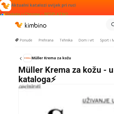
Aktualni katalozi uvijek pri ruci
Dodajte u Chrome – BESPLATNO
Ponude
Prehrana
Tehnika
Dom i vrt
Sport i
Müller Krema za kožu
Müller Krema za kožu - u 
kataloga⚡