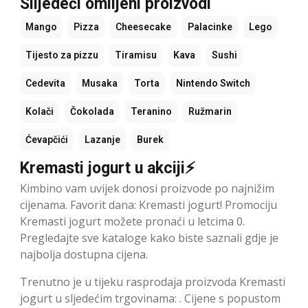
Slijedeći omiljeni proizvodi
Mango
Pizza
Cheesecake
Palacinke
Lego
Tijesto za pizzu
Tiramisu
Kava
Sushi
Cedevita
Musaka
Torta
Nintendo Switch
Kolači
Čokolada
Teranino
Ružmarin
Ćevapčići
Lazanje
Burek
Kremasti jogurt u akciji⚡
Kimbino vam uvijek donosi proizvode po najnižim
cijenama. Favorit dana: Kremasti jogurt! Promociju
Kremasti jogurt možete pronaći u letcima 0.
Pregledajte sve kataloge kako biste saznali gdje je
najbolja dostupna cijena.
Trenutno je u tijeku rasprodaja proizvoda Kremasti
jogurt u sljedećim trgovinama: . Cijene s popustom