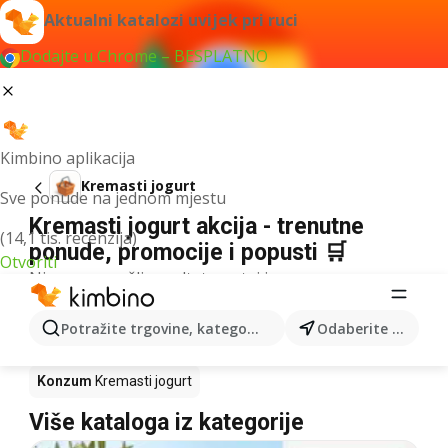
Aktualni katalozi uvijek pri ruci
Dodajte u Chrome – BESPLATNO
Kimbino aplikacija
Kremasti jogurt
Sve ponude na jednom mjestu
Kremasti jogurt akcija - trenutne
(14,1 tis. recenzija)
ponude, promocije i popusti 🛒
Otvoriti
Nismo pronašli rezultate za taj izraz.
Kremasti jogurt u akciji - Gdje kupiti?
Potražite trgovine, kategorije, proizvode...
Odaberite grad
Kaufland
Kremasti jogurt
Lidl
Kremasti jogurt
Konzum
Kremasti jogurt
Više kataloga iz kategorije