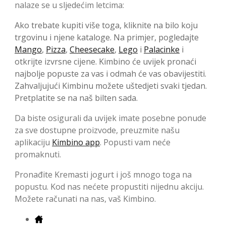
nalaze se u sljedećim letcima:
Ako trebate kupiti više toga, kliknite na bilo koju
trgovinu i njene kataloge. Na primjer, pogledajte
Mango
,
Pizza
,
Cheesecake
,
Lego
i
Palacinke
i
otkrijte izvrsne cijene. Kimbino će uvijek pronaći
najbolje popuste za vas i odmah će vas obavijestiti.
Zahvaljujući Kimbinu možete uštedjeti svaki tjedan.
Pretplatite se na naš bilten sada.
Da biste osigurali da uvijek imate posebne ponude
za sve dostupne proizvode, preuzmite našu
aplikaciju
Kimbino app
. Popusti vam neće
promaknuti.
Pronađite Kremasti jogurt i još mnogo toga na
popustu. Kod nas nećete propustiti nijednu akciju.
Možete računati na nas, vaš Kimbino.