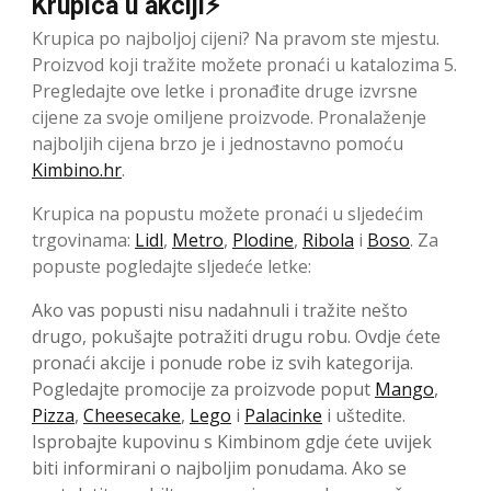
Krupica u akciji⚡
Krupica po najboljoj cijeni? Na pravom ste mjestu.
Proizvod koji tražite možete pronaći u katalozima 5.
Pregledajte ove letke i pronađite druge izvrsne
cijene za svoje omiljene proizvode. Pronalaženje
najboljih cijena brzo je i jednostavno pomoću
Kimbino.hr
.
Krupica na popustu možete pronaći u sljedećim
trgovinama:
Lidl
,
Metro
,
Plodine
,
Ribola
i
Boso
. Za
popuste pogledajte sljedeće letke:
Ako vas popusti nisu nadahnuli i tražite nešto
drugo, pokušajte potražiti drugu robu. Ovdje ćete
pronaći akcije i ponude robe iz svih kategorija.
Pogledajte promocije za proizvode poput
Mango
,
Pizza
,
Cheesecake
,
Lego
i
Palacinke
i uštedite.
Isprobajte kupovinu s Kimbinom gdje ćete uvijek
biti informirani o najboljim ponudama. Ako se