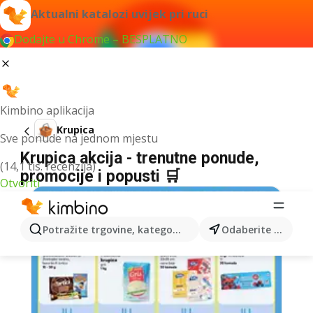
Aktualni katalozi uvijek pri ruci
Dodajte u Chrome – BESPLATNO
Kimbino aplikacija
Krupica
Sve ponude na jednom mjestu
Krupica akcija - trenutne ponude,
(14,1 tis. recenzija)
promocije i popusti 🛒
Otvoriti
Potražite trgovine, kategorije, proizvode...
Odaberite grad