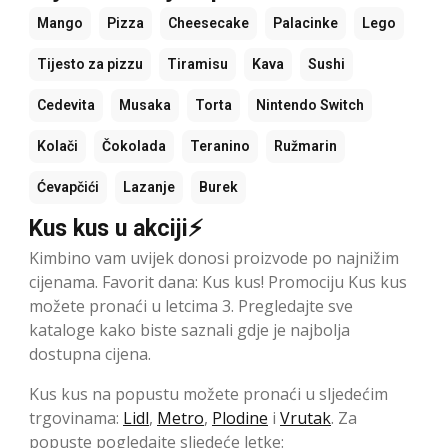
Mango
Pizza
Cheesecake
Palacinke
Lego
Tijesto za pizzu
Tiramisu
Kava
Sushi
Cedevita
Musaka
Torta
Nintendo Switch
Kolači
Čokolada
Teranino
Ružmarin
Ćevapčići
Lazanje
Burek
Kus kus u akciji⚡
Kimbino vam uvijek donosi proizvode po najnižim
cijenama. Favorit dana: Kus kus! Promociju Kus kus
možete pronaći u letcima 3. Pregledajte sve
kataloge kako biste saznali gdje je najbolja
dostupna cijena.
Kus kus na popustu možete pronaći u sljedećim
trgovinama:
Lidl
,
Metro
,
Plodine
i
Vrutak
. Za
popuste pogledajte sljedeće letke: