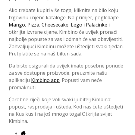
Ako trebate kupiti više toga, kliknite na bilo koju
trgovinu i njene kataloge. Na primjer, pogledajte
Mango
,
Pizza
,
Cheesecake
,
Lego
i
Palacinke
i
otkrijte izvrsne cijene. Kimbino će uvijek pronaći
najbolje popuste za vas i odmah će vas obavijestiti.
Zahvaljujući Kimbinu možete uštedjeti svaki tjedan.
Pretplatite se na naš bilten sada.
Da biste osigurali da uvijek imate posebne ponude
za sve dostupne proizvode, preuzmite našu
aplikaciju
Kimbino app
. Popusti vam neće
promaknuti.
Čarobne riječi koje voli svaki ljubitelj Kimbina:
popust, rasprodaja i ušteda. Kod nas ćete uštedjeti
na Kus kus i na još mnogo toga! Otkrijte svijet
Kimbina.