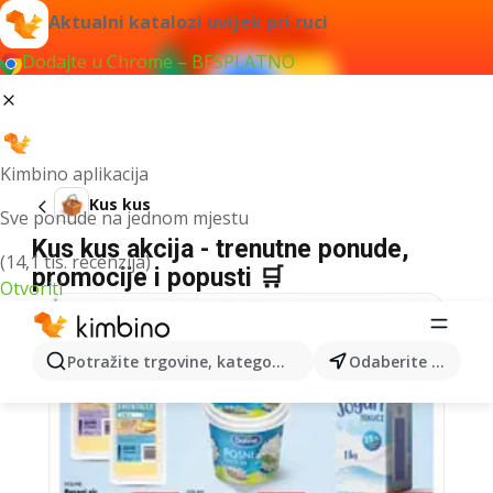
Aktualni katalozi uvijek pri ruci
Dodajte u Chrome – BESPLATNO
Kimbino aplikacija
Kus kus
Sve ponude na jednom mjestu
Kus kus akcija - trenutne ponude,
(14,1 tis. recenzija)
promocije i popusti 🛒
Otvoriti
Potražite trgovine, kategorije, proizvode...
Odaberite grad