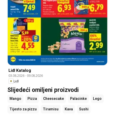
Lidl Katalog
03.08.2026
-
09.08.2026
Lidl
Slijedeći omiljeni proizvodi
Mango
Pizza
Cheesecake
Palacinke
Lego
Tijesto za pizzu
Tiramisu
Kava
Sushi