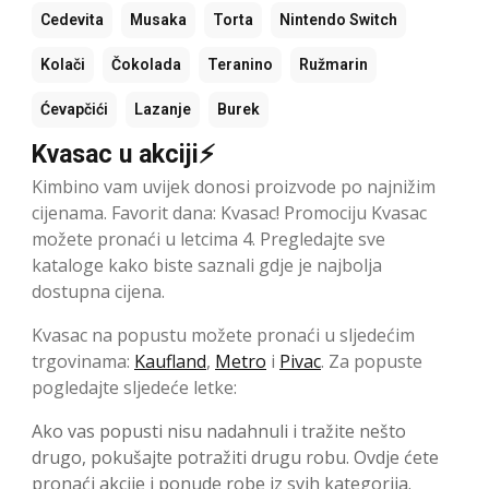
Cedevita
Musaka
Torta
Nintendo Switch
Kolači
Čokolada
Teranino
Ružmarin
Ćevapčići
Lazanje
Burek
Kvasac u akciji⚡
Kimbino vam uvijek donosi proizvode po najnižim
cijenama. Favorit dana: Kvasac! Promociju Kvasac
možete pronaći u letcima 4. Pregledajte sve
kataloge kako biste saznali gdje je najbolja
dostupna cijena.
Kvasac na popustu možete pronaći u sljedećim
trgovinama:
Kaufland
,
Metro
i
Pivac
. Za popuste
pogledajte sljedeće letke:
Ako vas popusti nisu nadahnuli i tražite nešto
drugo, pokušajte potražiti drugu robu. Ovdje ćete
pronaći akcije i ponude robe iz svih kategorija.