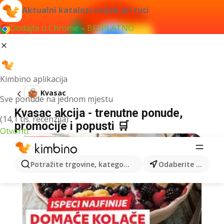
Aktualni katalozi uvijek pri ruci
Dodajte u Chrome – BESPLATNO
Kimbino aplikacija
Kvasac
Sve ponude na jednom mjestu
Kvasac akcija - trenutne ponude,
(14,1 tis. recenzija)
promocije i popusti 🛒
Otvoriti
Potražite trgovine, kategorije, proizvode...
Odaberite grad