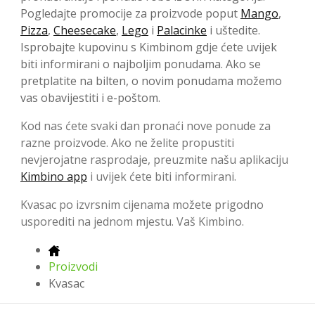
Pogledajte promocije za proizvode poput
Mango
,
Pizza
,
Cheesecake
,
Lego
i
Palacinke
i uštedite.
Isprobajte kupovinu s Kimbinom gdje ćete uvijek
biti informirani o najboljim ponudama. Ako se
pretplatite na bilten, o novim ponudama možemo
vas obavijestiti i e-poštom.
Kod nas ćete svaki dan pronaći nove ponude za
razne proizvode. Ako ne želite propustiti
nevjerojatne rasprodaje, preuzmite našu aplikaciju
Kimbino app
i uvijek ćete biti informirani.
Kvasac po izvrsnim cijenama možete prigodno
usporediti na jednom mjestu. Vaš Kimbino.
Proizvodi
Kvasac