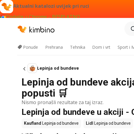
Aktualni katalozi uvijek pri ruci
Dodajte u Chrome – BESPLATNO
Ponude
Prehrana
Tehnika
Dom i vrt
Sport i
Lepinja od bundeve
Lepinja od bundeve akcij
popusti 🛒
Nismo pronašli rezultate za taj izraz.
Lepinja od bundeve u akciji - 
Kaufland
Lepinja od bundeve
Lidl
Lepinja od bundeve