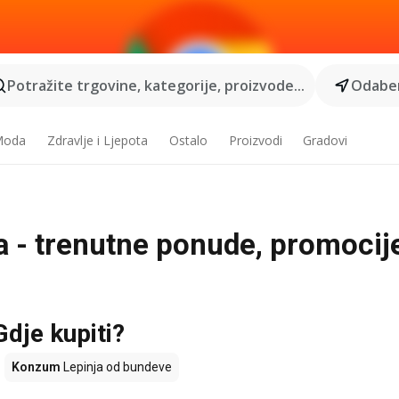
Potražite trgovine, kategorije, proizvode...
Odaber
 Moda
Zdravlje i Ljepota
Ostalo
Proizvodi
Gradovi
a - trenutne ponude, promocije
Gdje kupiti?
Konzum
Lepinja od bundeve