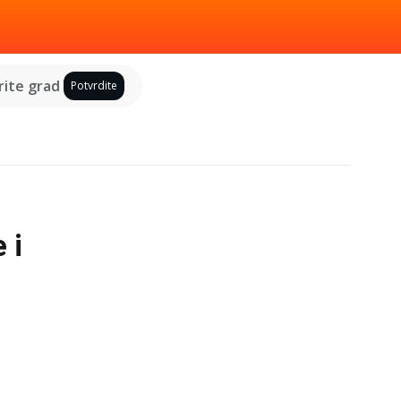
ite grad
Potvrdite
 i