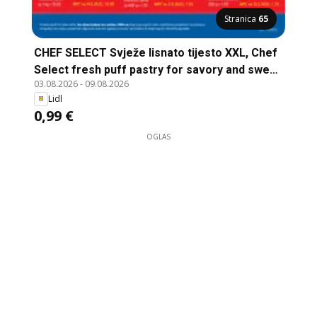
Stranica
65
CHEF SELECT Svježe lisnato tijesto XXL, Chef
Select fresh puff pastry for savory and sweet
03.08.2026
-
09.08.2026
dishes
Lidl
0,99 €
OGLAS