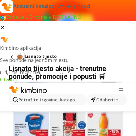
Aktualni katalozi uvijek pri ruci
Dodajte u Chrome – BESPLATNO
Kimbino aplikacija
Lisnato tijesto
Sve ponude na jednom mjestu
Lisnato tijesto akcija - trenutne
(14,1 tis. recenzija)
ponude, promocije i popusti 🛒
Otvoriti
Potražite trgovine, kategorije, proizvode...
Odaberite grad