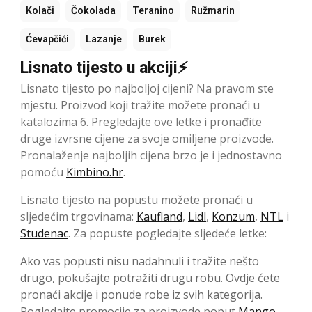
Kolači
Čokolada
Teranino
Ružmarin
Ćevapčići
Lazanje
Burek
Lisnato tijesto u akciji⚡
Lisnato tijesto po najboljoj cijeni? Na pravom ste
mjestu. Proizvod koji tražite možete pronaći u
katalozima 6. Pregledajte ove letke i pronađite
druge izvrsne cijene za svoje omiljene proizvode.
Pronalaženje najboljih cijena brzo je i jednostavno
pomoću
Kimbino.hr
.
Lisnato tijesto na popustu možete pronaći u
sljedećim trgovinama:
Kaufland
,
Lidl
,
Konzum
,
NTL
i
Studenac
. Za popuste pogledajte sljedeće letke:
Ako vas popusti nisu nadahnuli i tražite nešto
drugo, pokušajte potražiti drugu robu. Ovdje ćete
pronaći akcije i ponude robe iz svih kategorija.
Pogledajte promocije za proizvode poput
Mango
,