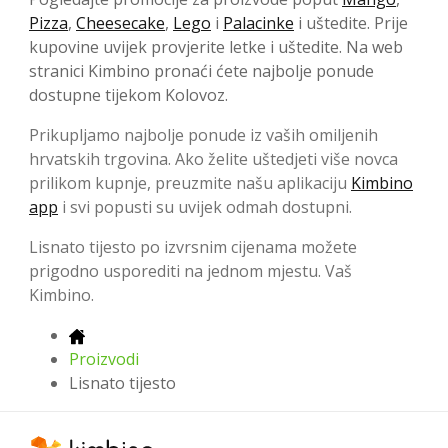
Pizza
,
Cheesecake
,
Lego
i
Palacinke
i uštedite. Prije
kupovine uvijek provjerite letke i uštedite. Na web
stranici Kimbino pronaći ćete najbolje ponude
dostupne tijekom Kolovoz.
Prikupljamo najbolje ponude iz vaših omiljenih
hrvatskih trgovina. Ako želite uštedjeti više novca
prilikom kupnje, preuzmite našu aplikaciju
Kimbino
app
i svi popusti su uvijek odmah dostupni.
Lisnato tijesto po izvrsnim cijenama možete
prigodno usporediti na jednom mjestu. Vaš
Kimbino.
Proizvodi
Lisnato tijesto