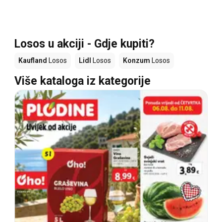
Losos u akciji - Gdje kupiti?
Kaufland
Losos
Lidl
Losos
Konzum
Losos
Više kataloga iz kategorije