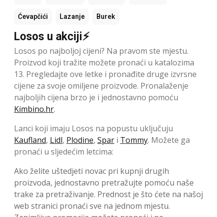
Ćevapčići
Lazanje
Burek
Losos u akciji⚡
Losos po najboljoj cijeni? Na pravom ste mjestu.
Proizvod koji tražite možete pronaći u katalozima
13. Pregledajte ove letke i pronađite druge izvrsne
cijene za svoje omiljene proizvode. Pronalaženje
najboljih cijena brzo je i jednostavno pomoću
Kimbino.hr
.
Lanci koji imaju Losos na popustu uključuju
Kaufland
,
Lidl
,
Plodine
,
Spar
i
Tommy
. Možete ga
pronaći u sljedećim letcima:
Ako želite uštedjeti novac pri kupnji drugih
proizvoda, jednostavno pretražujte pomoću naše
trake za pretraživanje. Prednost je što ćete na našoj
web stranici pronaći sve na jednom mjestu.