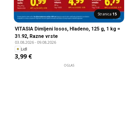
Stranica
15
VITASIA Dimljeni losos, Hladeno, 125 g, 1 kg =
31.92, Razne vrste
03.08.2026
-
09.08.2026
Lidl
3,99 €
OGLAS