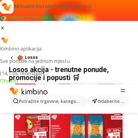
Aktualni katalozi uvijek pri ruci
Dodajte u Chrome – BESPLATNO
Kimbino aplikacija
Losos
Sve ponude na jednom mjestu
Losos akcija - trenutne ponude,
(14,1 tis. recenzija)
promocije i popusti 🛒
Otvoriti
Potražite trgovine, kategorije, proizvode...
Odaberite grad