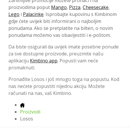
Zanimljive promocije možete pronaći i na
proizvodima poput
Mango
,
Pizza
,
Cheesecake
,
Lego
i
Palacinke
. Isprobajte kupovinu s Kimbinom
gdje ćete uvijek biti informirani o najboljim
ponudama. Ako se pretplatite na bilten, o novim
ponudama možemo vas obavijestiti i e-poštom.
Da biste osigurali da uvijek imate posebne ponude
za sve dostupne proizvode, preuzmite našu
aplikaciju
Kimbino app
. Popusti vam neće
promaknuti.
Pronađite Losos i još mnogo toga na popustu. Kod
nas nećete propustiti nijednu akciju. Možete
računati na nas, vaš Kimbino.
Proizvodi
Losos