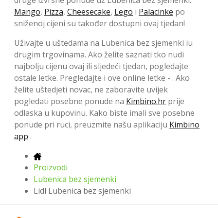
druge izvrsne ponude uz Lubenica bez sjemenki.
Mango
,
Pizza
,
Cheesecake
,
Lego
i
Palacinke
po
sniženoj cijeni su također dostupni ovaj tjedan!
Uživajte u uštedama na Lubenica bez sjemenki iu
drugim trgovinama. Ako želite saznati tko nudi
najbolju cijenu ovaj ili sljedeći tjedan, pogledajte
ostale letke. Pregledajte i ove online letke - . Ako
želite uštedjeti novac, ne zaboravite uvijek
pogledati posebne ponude na
Kimbino.hr
prije
odlaska u kupovinu. Kako biste imali sve posebne
ponude pri ruci, preuzmite našu aplikaciju
Kimbino
app
.
Proizvodi
Lubenica bez sjemenki
Lidl Lubenica bez sjemenki