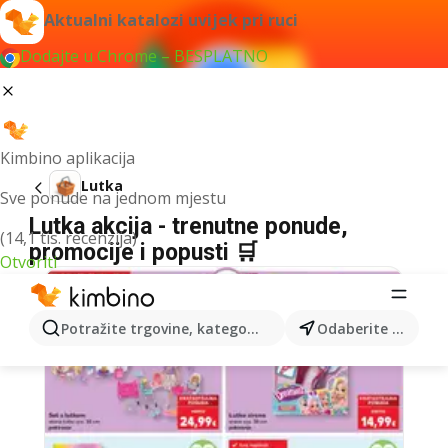
Aktualni katalozi uvijek pri ruci
Dodajte u Chrome – BESPLATNO
Kimbino aplikacija
Lutka
Sve ponude na jednom mjestu
Lutka akcija - trenutne ponude,
(14,1 tis. recenzija)
promocije i popusti 🛒
Otvoriti
Potražite trgovine, kategorije, proizvode...
Odaberite grad