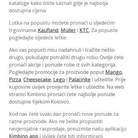
kataloge kako biste saznali gdje je najbolja
dostupna cijena.
Lutka na popustu možete pronaći u sljedećim
trgovinama:
Kaufland
,
Müller
i
KTC
. Za popuste
pogledajte sljedeće letke:
Ako vas popusti nisu nadahnuli i tražite nešto
drugo, pokušajte potražiti drugu robu. Ovdje ćete
pronaći akcije i ponude robe iz svih kategorija.
Pogledajte promocije za proizvode poput
Mango
,
Pizza
,
Cheesecake
,
Lego
i
Palacinke
i uštedite. Prije
kupovine uvijek provjerite letke i uštedite. Na web
stranici Kimbino pronaći ćete najbolje ponude
dostupne tijekom Kolovoz.
Kod nas ćete svaki dan pronaći nove ponude za
razne proizvode. Ako ne želite propustiti
nevjerojatne rasprodaje, preuzmite našu aplikaciju
Kimbino app
i uvijek ćete biti informirani.