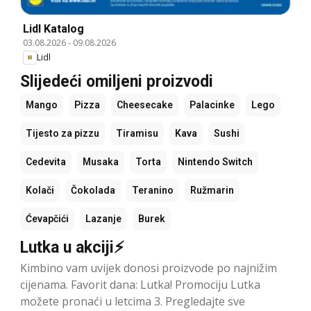
Lidl Katalog
03.08.2026
-
09.08.2026
Lidl
Slijedeći omiljeni proizvodi
Mango
Pizza
Cheesecake
Palacinke
Lego
Tijesto za pizzu
Tiramisu
Kava
Sushi
Cedevita
Musaka
Torta
Nintendo Switch
Kolači
Čokolada
Teranino
Ružmarin
Ćevapčići
Lazanje
Burek
Lutka u akciji⚡
Kimbino vam uvijek donosi proizvode po najnižim
cijenama. Favorit dana: Lutka! Promociju Lutka
možete pronaći u letcima 3. Pregledajte sve