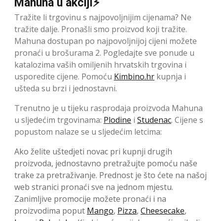
Mahuna u akciji⚡
Tražite li trgovinu s najpovoljnijim cijenama? Ne
tražite dalje. Pronašli smo proizvod koji tražite.
Mahuna dostupan po najpovoljnijoj cijeni možete
pronaći u brošurama 2. Pogledajte sve ponude u
katalozima vaših omiljenih hrvatskih trgovina i
usporedite cijene. Pomoću
Kimbino.hr
kupnja i
ušteda su brzi i jednostavni.
Trenutno je u tijeku rasprodaja proizvoda Mahuna
u sljedećim trgovinama:
Plodine
i
Studenac
. Cijene s
popustom nalaze se u sljedećim letcima:
Ako želite uštedjeti novac pri kupnji drugih
proizvoda, jednostavno pretražujte pomoću naše
trake za pretraživanje. Prednost je što ćete na našoj
web stranici pronaći sve na jednom mjestu.
Zanimljive promocije možete pronaći i na
proizvodima poput
Mango
,
Pizza
,
Cheesecake
,