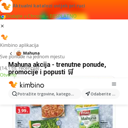
Aktualni katalozi uvijek pri ruci
Dodajte u Chrome – BESPLATNO
Kimbino aplikacija
Mahuna
Sve ponude na jednom mjestu
Mahuna akcija - trenutne ponude,
(14,1 tis. recenzija)
promocije i popusti 🛒
Otvoriti
Potražite trgovine, kategorije, proizvode...
Odaberite grad