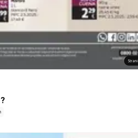
Stran
i?
n