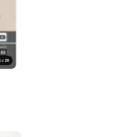
ica
20