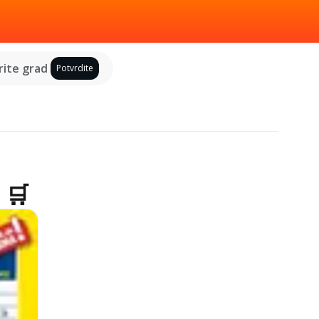
ite grad
Potvrdite
 🛒