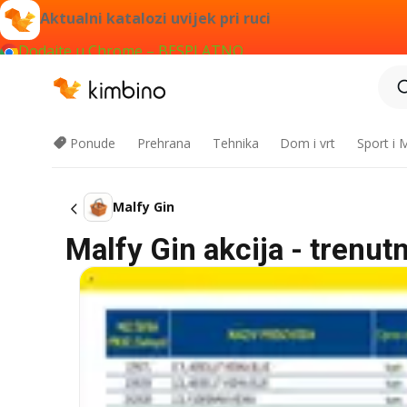
Aktualni katalozi uvijek pri ruci
Dodajte u Chrome – BESPLATNO
Ponude
Prehrana
Tehnika
Dom i vrt
Sport i
Malfy Gin
Malfy Gin akcija - trenut