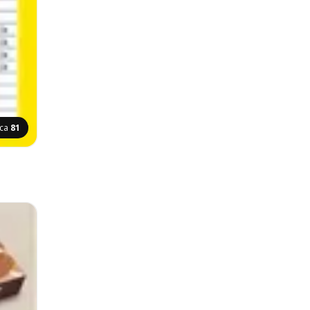
ica
81