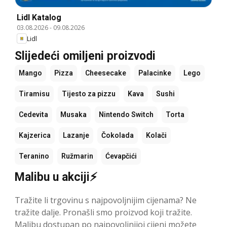
Lidl Katalog
03.08.2026
-
09.08.2026
Lidl
Slijedeći omiljeni proizvodi
Mango
Pizza
Cheesecake
Palacinke
Lego
Tiramisu
Tijesto za pizzu
Kava
Sushi
Cedevita
Musaka
Nintendo Switch
Torta
Kajzerica
Lazanje
Čokolada
Kolači
Teranino
Ružmarin
Ćevapčići
Malibu u akciji⚡
Tražite li trgovinu s najpovoljnijim cijenama? Ne
tražite dalje. Pronašli smo proizvod koji tražite.
Malibu dostupan po najpovoljnijoj cijeni možete