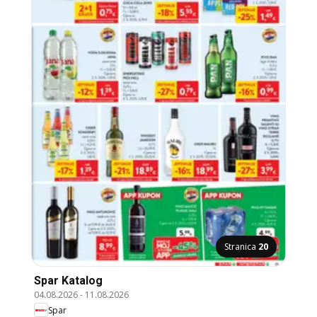
Stranica
20
Spar Katalog
04.08.2026
-
11.08.2026
Spar