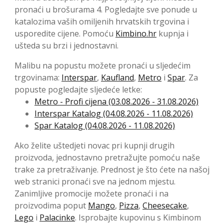
pronaći u brošurama 4. Pogledajte sve ponude u
katalozima vaših omiljenih hrvatskih trgovina i
usporedite cijene. Pomoću
Kimbino.hr
kupnja i
ušteda su brzi i jednostavni.
Malibu na popustu možete pronaći u sljedećim
trgovinama:
Interspar
,
Kaufland
,
Metro
i
Spar
. Za
popuste pogledajte sljedeće letke:
Metro - Profi cijena (03.08.2026 - 31.08.2026)
Interspar Katalog (04.08.2026 - 11.08.2026)
Spar Katalog (04.08.2026 - 11.08.2026)
Ako želite uštedjeti novac pri kupnji drugih
proizvoda, jednostavno pretražujte pomoću naše
trake za pretraživanje. Prednost je što ćete na našoj
web stranici pronaći sve na jednom mjestu.
Zanimljive promocije možete pronaći i na
proizvodima poput
Mango
,
Pizza
,
Cheesecake
,
Lego
i
Palacinke
. Isprobajte kupovinu s Kimbinom