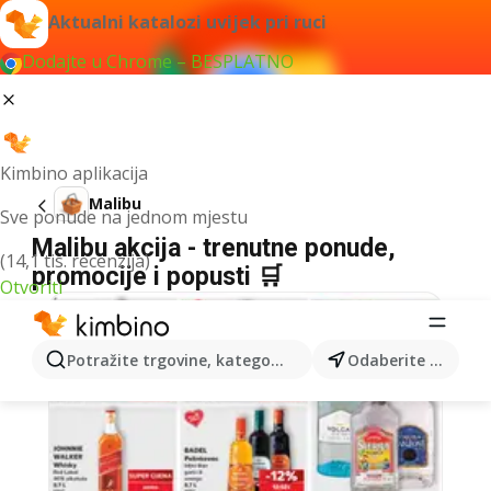
Aktualni katalozi uvijek pri ruci
Dodajte u Chrome – BESPLATNO
Kimbino aplikacija
Malibu
Sve ponude na jednom mjestu
Malibu akcija - trenutne ponude,
(14,1 tis. recenzija)
promocije i popusti 🛒
Otvoriti
Potražite trgovine, kategorije, proizvode...
Odaberite grad