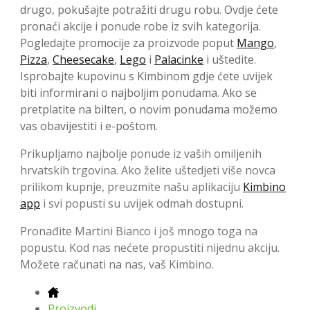
drugo, pokušajte potražiti drugu robu. Ovdje ćete
pronaći akcije i ponude robe iz svih kategorija.
Pogledajte promocije za proizvode poput
Mango
,
Pizza
,
Cheesecake
,
Lego
i
Palacinke
i uštedite.
Isprobajte kupovinu s Kimbinom gdje ćete uvijek
biti informirani o najboljim ponudama. Ako se
pretplatite na bilten, o novim ponudama možemo
vas obavijestiti i e-poštom.
Prikupljamo najbolje ponude iz vaših omiljenih
hrvatskih trgovina. Ako želite uštedjeti više novca
prilikom kupnje, preuzmite našu aplikaciju
Kimbino
app
i svi popusti su uvijek odmah dostupni.
Pronađite Martini Bianco i još mnogo toga na
popustu. Kod nas nećete propustiti nijednu akciju.
Možete računati na nas, vaš Kimbino.
Proizvodi