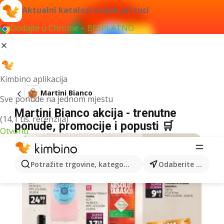
Aktualni katalozi uvijek pri ruci
Dodajte u Chrome – BESPLATNO
Kimbino aplikacija
Martini Bianco
Sve ponude na jednom mjestu
Martini Bianco akcija - trenutne
(14,1 tis. recenzija)
ponude, promocije i popusti 🛒
Otvoriti
Potražite trgovine, kategorije, proizvode...
Odaberite grad