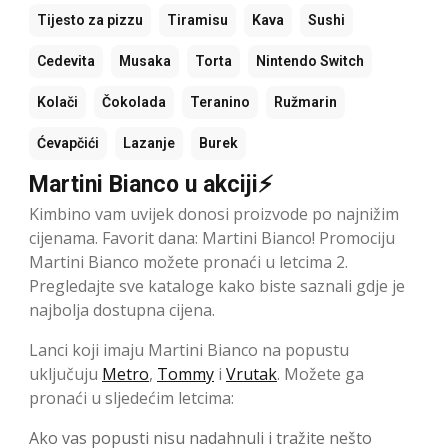
Tijesto za pizzu
Tiramisu
Kava
Sushi
Cedevita
Musaka
Torta
Nintendo Switch
Kolači
Čokolada
Teranino
Ružmarin
Ćevapčići
Lazanje
Burek
Martini Bianco u akciji⚡
Kimbino vam uvijek donosi proizvode po najnižim
cijenama. Favorit dana: Martini Bianco! Promociju
Martini Bianco možete pronaći u letcima 2.
Pregledajte sve kataloge kako biste saznali gdje je
najbolja dostupna cijena.
Lanci koji imaju Martini Bianco na popustu
uključuju
Metro
,
Tommy
i
Vrutak
. Možete ga
pronaći u sljedećim letcima:
Ako vas popusti nisu nadahnuli i tražite nešto