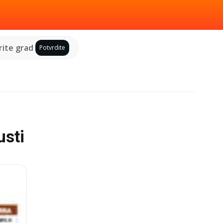
ite grad
Potvrdite
usti