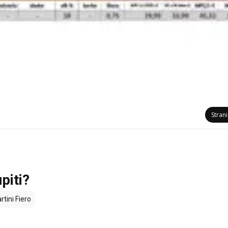
Stran
piti?
tini Fiero