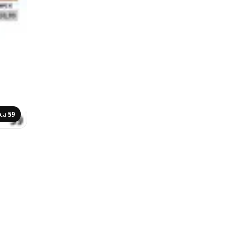
ica
59