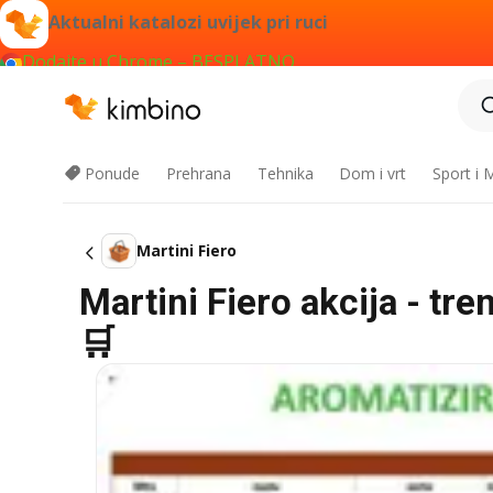
Aktualni katalozi uvijek pri ruci
Dodajte u Chrome – BESPLATNO
Ponude
Prehrana
Tehnika
Dom i vrt
Sport i
Martini Fiero
Martini Fiero akcija - tr
🛒