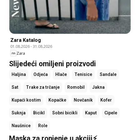
Zara Katalog
01.08.2026
-
31.08.2026
Zara
Slijedeći omiljeni proizvodi
Haljina
Odjeća
Hlače
Tenisice
Sandale
Sat
Trake za trčanje
Romobil
Jakna
Kupaći kostim
Kopačke
Novčanik
Kofer
Suknja
Bicikl
Sobni bicikli
Kaput
Cipele
Naušnice
Role
Maska za ronjenje u akciji⚡