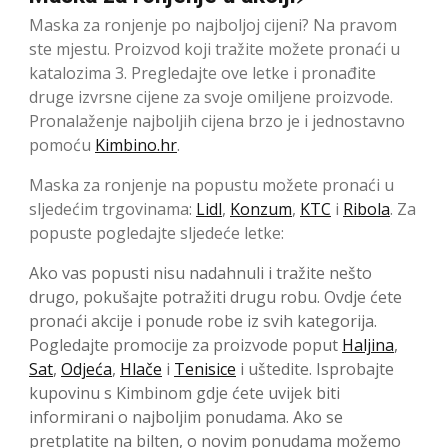
Maska za ronjenje po najboljoj cijeni? Na pravom
ste mjestu. Proizvod koji tražite možete pronaći u
katalozima 3. Pregledajte ove letke i pronađite
druge izvrsne cijene za svoje omiljene proizvode.
Pronalaženje najboljih cijena brzo je i jednostavno
pomoću
Kimbino.hr
.
Maska za ronjenje na popustu možete pronaći u
sljedećim trgovinama:
Lidl
,
Konzum
,
KTC
i
Ribola
. Za
popuste pogledajte sljedeće letke:
Ako vas popusti nisu nadahnuli i tražite nešto
drugo, pokušajte potražiti drugu robu. Ovdje ćete
pronaći akcije i ponude robe iz svih kategorija.
Pogledajte promocije za proizvode poput
Haljina
,
Sat
,
Odjeća
,
Hlače
i
Tenisice
i uštedite. Isprobajte
kupovinu s Kimbinom gdje ćete uvijek biti
informirani o najboljim ponudama. Ako se
pretplatite na bilten, o novim ponudama možemo