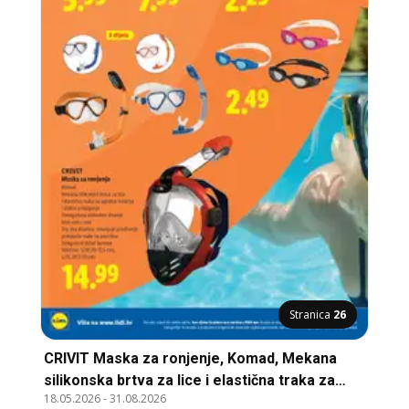
Stranica
26
CRIVIT Maska za ronjenje, Komad, Mekana
silikonska brtva za lice i elastična traka za
18.05.2026
-
31.08.2026
ugodno nošenje i dobro pristajanje,