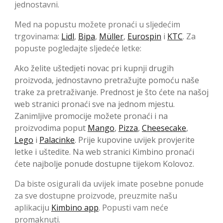
jednostavni.
Med na popustu možete pronaći u sljedećim
trgovinama:
Lidl
,
Bipa
,
Müller
,
Eurospin
i
KTC
. Za
popuste pogledajte sljedeće letke:
Ako želite uštedjeti novac pri kupnji drugih
proizvoda, jednostavno pretražujte pomoću naše
trake za pretraživanje. Prednost je što ćete na našoj
web stranici pronaći sve na jednom mjestu.
Zanimljive promocije možete pronaći i na
proizvodima poput
Mango
,
Pizza
,
Cheesecake
,
Lego
i
Palacinke
. Prije kupovine uvijek provjerite
letke i uštedite. Na web stranici Kimbino pronaći
ćete najbolje ponude dostupne tijekom Kolovoz.
Da biste osigurali da uvijek imate posebne ponude
za sve dostupne proizvode, preuzmite našu
aplikaciju
Kimbino app
. Popusti vam neće
promaknuti.