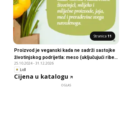
Stranica
11
Proizvod je veganski kada ne sadrži sastojke
životinjskog podrijetla: meso (uključujući ribe i
25.10.2024
-
31.12.2026
ostale morske i slatkovodne životinje),
Lidl
mlijeko i mliječne proizvode, jaja, med i
Cijena u katalogu
prerađevine navedenoga., Product is vegan
when it does not contain ingredients of animal
OGLAS
origin: meat (including fish and other marine
and freshwater animals), milk and dairy
products, eggs, honey and processed
products mentioned.