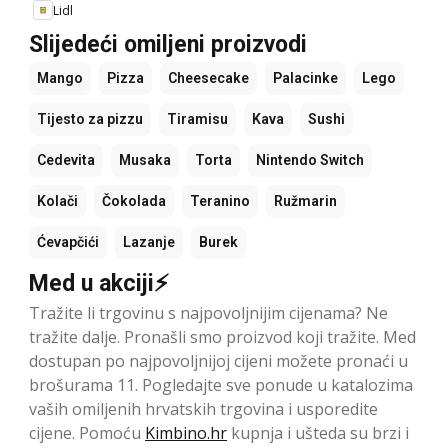
Lidl
Slijedeći omiljeni proizvodi
Mango
Pizza
Cheesecake
Palacinke
Lego
Tijesto za pizzu
Tiramisu
Kava
Sushi
Cedevita
Musaka
Torta
Nintendo Switch
Kolači
Čokolada
Teranino
Ružmarin
Ćevapčići
Lazanje
Burek
Med u akciji⚡
Tražite li trgovinu s najpovoljnijim cijenama? Ne
tražite dalje. Pronašli smo proizvod koji tražite. Med
dostupan po najpovoljnijoj cijeni možete pronaći u
brošurama 11. Pogledajte sve ponude u katalozima
vaših omiljenih hrvatskih trgovina i usporedite
cijene. Pomoću
Kimbino.hr
kupnja i ušteda su brzi i