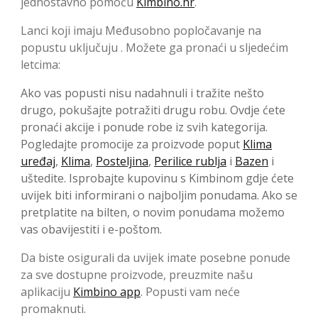
jednostavno pomoću
Kimbino.hr
.
Lanci koji imaju Međusobno popločavanje na
popustu uključuju . Možete ga pronaći u sljedećim
letcima:
Ako vas popusti nisu nadahnuli i tražite nešto
drugo, pokušajte potražiti drugu robu. Ovdje ćete
pronaći akcije i ponude robe iz svih kategorija.
Pogledajte promocije za proizvode poput
Klima
uređaj
,
Klima
,
Posteljina
,
Perilice rublja
i
Bazen
i
uštedite. Isprobajte kupovinu s Kimbinom gdje ćete
uvijek biti informirani o najboljim ponudama. Ako se
pretplatite na bilten, o novim ponudama možemo
vas obavijestiti i e-poštom.
Da biste osigurali da uvijek imate posebne ponude
za sve dostupne proizvode, preuzmite našu
aplikaciju
Kimbino app
. Popusti vam neće
promaknuti.