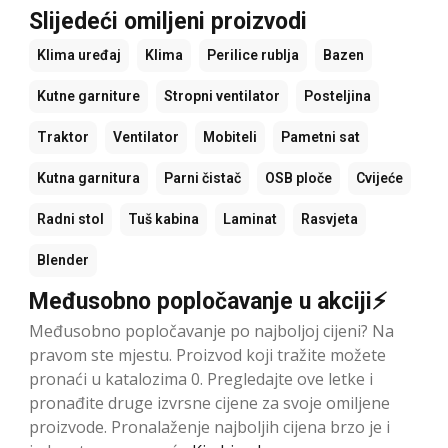
Slijedeći omiljeni proizvodi
Klima uređaj
Klima
Perilice rublja
Bazen
Kutne garniture
Stropni ventilator
Posteljina
Traktor
Ventilator
Mobiteli
Pametni sat
Kutna garnitura
Parni čistač
OSB ploče
Cvijeće
Radni stol
Tuš kabina
Laminat
Rasvjeta
Blender
Međusobno popločavanje u akciji⚡
Međusobno popločavanje po najboljoj cijeni? Na
pravom ste mjestu. Proizvod koji tražite možete
pronaći u katalozima 0. Pregledajte ove letke i
pronađite druge izvrsne cijene za svoje omiljene
proizvode. Pronalaženje najboljih cijena brzo je i