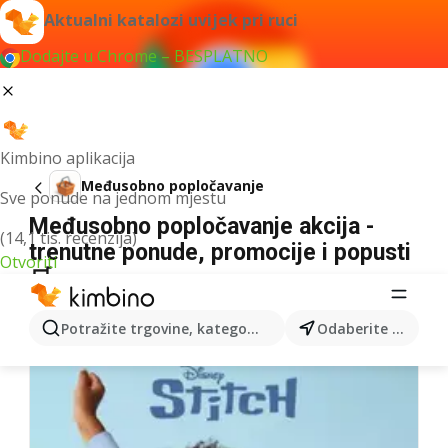
Aktualni katalozi uvijek pri ruci
Dodajte u Chrome – BESPLATNO
Kimbino aplikacija
Međusobno popločavanje
Sve ponude na jednom mjestu
Međusobno popločavanje akcija -
(14,1 tis. recenzija)
trenutne ponude, promocije i popusti
Otvoriti
🛒
Nismo pronašli rezultate za taj izraz.
Potražite trgovine, kategorije, proizvode...
Odaberite grad
Više kataloga iz kategorije