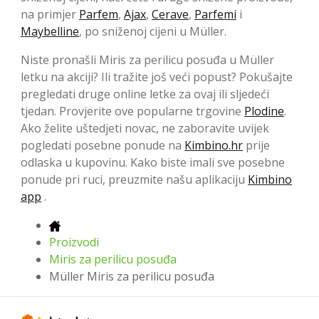
na primjer
Parfem
,
Ajax
,
Cerave
,
Parfemi
i
Maybelline
, po sniženoj cijeni u Müller.
Niste pronašli Miris za perilicu posuđa u Müller
letku na akciji? Ili tražite još veći popust? Pokušajte
pregledati druge online letke za ovaj ili sljedeći
tjedan. Provjerite ove popularne trgovine
Plodine
.
Ako želite uštedjeti novac, ne zaboravite uvijek
pogledati posebne ponude na
Kimbino.hr
prije
odlaska u kupovinu. Kako biste imali sve posebne
ponude pri ruci, preuzmite našu aplikaciju
Kimbino
app
.
Proizvodi
Miris za perilicu posuđa
Müller Miris za perilicu posuđa