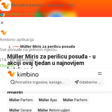
Aktualni katalozi uvijek pri ruci
Dodajte u Chrome – BESPLATNO
Kimbino aplikacija
Müller Miris za perilicu posuđa
Sve ponude na jednom mjestu
Müller Miris za perilicu posuđa - u
(14,1 tis. recenzija)
akciji ovaj tjedan u najnovijem
Otvoriti
kataloga⚡
Nismo pronašli rezultate za taj izraz.
Potražite trgovine, kategorije, proizvode...
Odaberite grad
Slijedeći proizvodi u trgovinama
Müller
Müller
Parfem
Müller
Ajax
Müller
Parfemi
Müller
Cerave
Müller
Aktivni ugljen