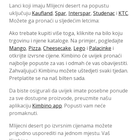
Lanci koji imaju Mlijecni desert na popustu
uključuju
Kaufland
,
Spar
,
Interspar
,
Studenac
i
KTC
.
Možete ga pronaći u sljedećim letcima:
Ako trebate kupiti više toga, kliknite na bilo koju
trgovinu i njene kataloge. Na primjer, pogledajte
Mango
,
Pizza
,
Cheesecake
,
Lego
i
Palacinke
i
otkrijte izvrsne cijene. Kimbino će uvijek pronaći
najbolje popuste za vas i odmah će vas obavijestiti.
Zahvaljujući Kimbinu možete uštedjeti svaki tjedan.
Pretplatite se na naš bilten sada.
Da biste osigurali da uvijek imate posebne ponude
za sve dostupne proizvode, preuzmite našu
aplikaciju
Kimbino app
. Popusti vam neće
promaknuti.
Mlijecni desert po izvrsnim cijenama možete
prigodno usporediti na jednom mjestu. Vaš