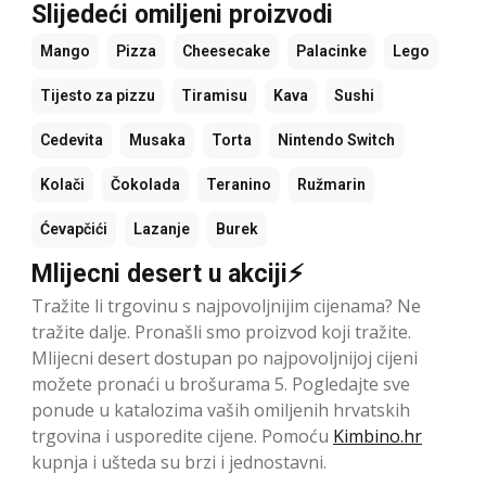
Slijedeći omiljeni proizvodi
Mango
Pizza
Cheesecake
Palacinke
Lego
Tijesto za pizzu
Tiramisu
Kava
Sushi
Cedevita
Musaka
Torta
Nintendo Switch
Kolači
Čokolada
Teranino
Ružmarin
Ćevapčići
Lazanje
Burek
Mlijecni desert u akciji⚡
Tražite li trgovinu s najpovoljnijim cijenama? Ne
tražite dalje. Pronašli smo proizvod koji tražite.
Mlijecni desert dostupan po najpovoljnijoj cijeni
možete pronaći u brošurama 5. Pogledajte sve
ponude u katalozima vaših omiljenih hrvatskih
trgovina i usporedite cijene. Pomoću
Kimbino.hr
kupnja i ušteda su brzi i jednostavni.