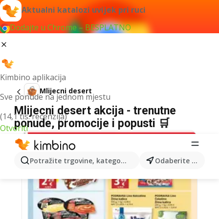
Aktualni katalozi uvijek pri ruci
Dodajte u Chrome – BESPLATNO
Kimbino aplikacija
Mlijecni desert
Sve ponude na jednom mjestu
Mlijecni desert akcija - trenutne
(14,1 tis. recenzija)
ponude, promocije i popusti 🛒
Otvoriti
Potražite trgovine, kategorije, proizvode...
Odaberite grad