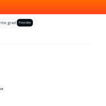
ite grad
Potvrdite
va