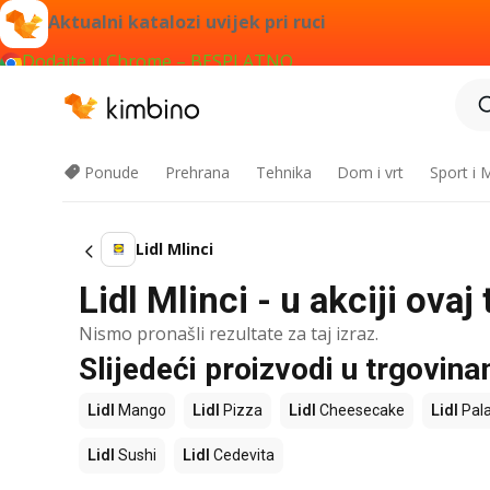
Aktualni katalozi uvijek pri ruci
Dodajte u Chrome – BESPLATNO
Ponude
Prehrana
Tehnika
Dom i vrt
Sport i
Lidl Mlinci
Lidl Mlinci - u akciji ova
Nismo pronašli rezultate za taj izraz.
Slijedeći proizvodi u trgovina
Lidl
Mango
Lidl
Pizza
Lidl
Cheesecake
Lidl
Pala
Lidl
Sushi
Lidl
Cedevita