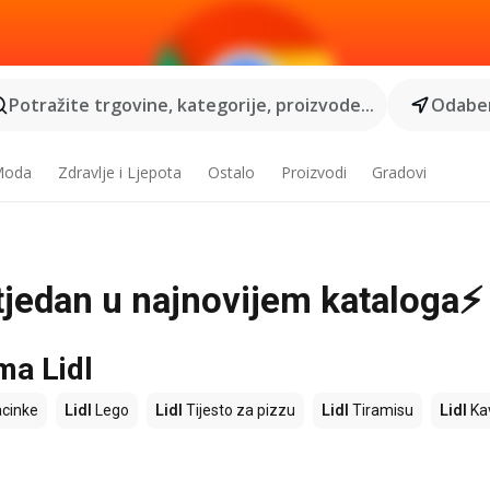
Potražite trgovine, kategorije, proizvode...
Odaber
 Moda
Zdravlje i Ljepota
Ostalo
Proizvodi
Gradovi
j tjedan u najnovijem kataloga⚡
ma Lidl
cinke
Lidl
Lego
Lidl
Tijesto za pizzu
Lidl
Tiramisu
Lidl
Ka