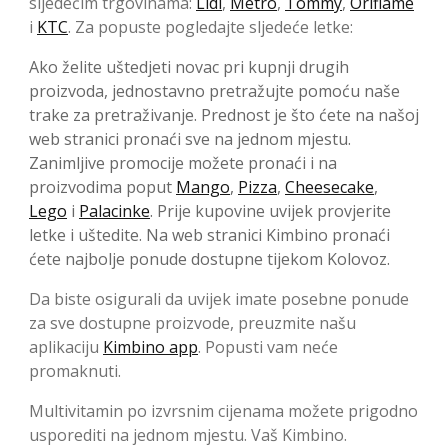
sljedećim trgovinama:
Lidl
,
Metro
,
Tommy
,
Oriflame
i
KTC
. Za popuste pogledajte sljedeće letke:
Ako želite uštedjeti novac pri kupnji drugih
proizvoda, jednostavno pretražujte pomoću naše
trake za pretraživanje. Prednost je što ćete na našoj
web stranici pronaći sve na jednom mjestu.
Zanimljive promocije možete pronaći i na
proizvodima poput
Mango
,
Pizza
,
Cheesecake
,
Lego
i
Palacinke
. Prije kupovine uvijek provjerite
letke i uštedite. Na web stranici Kimbino pronaći
ćete najbolje ponude dostupne tijekom Kolovoz.
Da biste osigurali da uvijek imate posebne ponude
za sve dostupne proizvode, preuzmite našu
aplikaciju
Kimbino app
. Popusti vam neće
promaknuti.
Multivitamin po izvrsnim cijenama možete prigodno
usporediti na jednom mjestu. Vaš Kimbino.