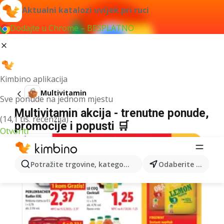
Aktualni katalozi uvijek pri ruci
Dodajte u Chrome – BESPLATNO
Kimbino aplikacija
Multivitamin
Sve ponude na jednom mjestu
Multivitamin akcija - trenutne ponude,
(14,1 tis. recenzija)
promocije i popusti 🛒
Otvoriti
Potražite trgovine, kategorije, proizvode...
Odaberite grad