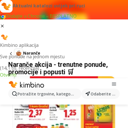
Aktualni katalozi uvijek pri ruci
Dodajte u Chrome – BESPLATNO
Kimbino aplikacija
Naranče
Sve ponude na jednom mjestu
Naranče akcija - trenutne ponude,
(14,1 tis. recenzija)
promocije i popusti 🛒
Otvoriti
Potražite trgovine, kategorije, proizvode...
Odaberite grad