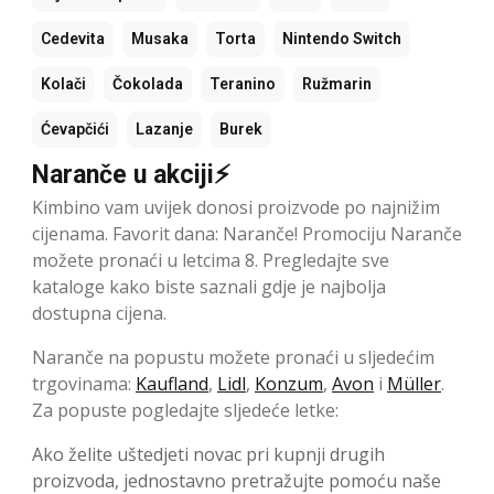
Cedevita
Musaka
Torta
Nintendo Switch
Kolači
Čokolada
Teranino
Ružmarin
Ćevapčići
Lazanje
Burek
Naranče u akciji⚡
Kimbino vam uvijek donosi proizvode po najnižim
cijenama. Favorit dana: Naranče! Promociju Naranče
možete pronaći u letcima 8. Pregledajte sve
kataloge kako biste saznali gdje je najbolja
dostupna cijena.
Naranče na popustu možete pronaći u sljedećim
trgovinama:
Kaufland
,
Lidl
,
Konzum
,
Avon
i
Müller
.
Za popuste pogledajte sljedeće letke:
Ako želite uštedjeti novac pri kupnji drugih
proizvoda, jednostavno pretražujte pomoću naše