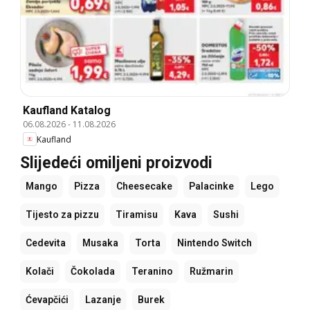
Kaufland Katalog
06.08.2026
-
11.08.2026
Kaufland
Slijedeći omiljeni proizvodi
Mango
Pizza
Cheesecake
Palacinke
Lego
Tijesto za pizzu
Tiramisu
Kava
Sushi
Cedevita
Musaka
Torta
Nintendo Switch
Kolači
Čokolada
Teranino
Ružmarin
Ćevapčići
Lazanje
Burek