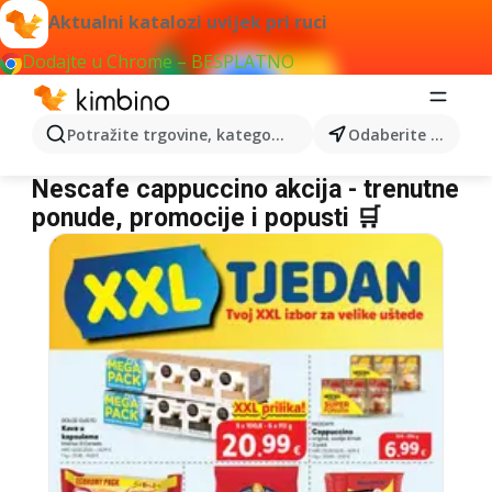
Aktualni katalozi uvijek pri ruci
Dodajte u Chrome – BESPLATNO
Potražite trgovine, kategorije, proizvode...
Odaberite grad
Nescafe cappuccino
Nescafe cappuccino akcija - trenutne
ponude, promocije i popusti 🛒