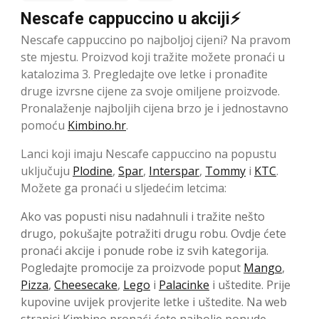
Nescafe cappuccino u akciji⚡
Nescafe cappuccino po najboljoj cijeni? Na pravom
ste mjestu. Proizvod koji tražite možete pronaći u
katalozima 3. Pregledajte ove letke i pronađite
druge izvrsne cijene za svoje omiljene proizvode.
Pronalaženje najboljih cijena brzo je i jednostavno
pomoću
Kimbino.hr
.
Lanci koji imaju Nescafe cappuccino na popustu
uključuju
Plodine
,
Spar
,
Interspar
,
Tommy
i
KTC
.
Možete ga pronaći u sljedećim letcima:
Ako vas popusti nisu nadahnuli i tražite nešto
drugo, pokušajte potražiti drugu robu. Ovdje ćete
pronaći akcije i ponude robe iz svih kategorija.
Pogledajte promocije za proizvode poput
Mango
,
Pizza
,
Cheesecake
,
Lego
i
Palacinke
i uštedite. Prije
kupovine uvijek provjerite letke i uštedite. Na web