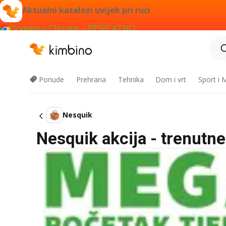
Aktualni katalozi uvijek pri ruci
Dodajte u Chrome – BESPLATNO
Ponude
Prehrana
Tehnika
Dom i vrt
Sport i
Nesquik
Nesquik akcija - trenutn