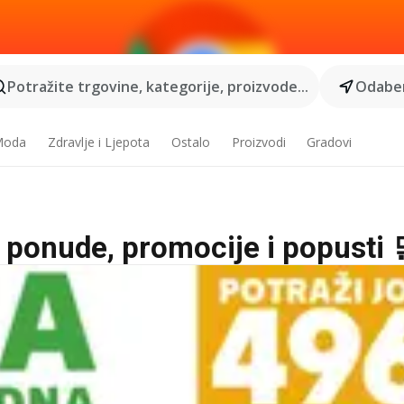
Potražite trgovine, kategorije, proizvode...
Odaber
 Moda
Zdravlje i Ljepota
Ostalo
Proizvodi
Gradovi
e ponude, promocije i popusti 