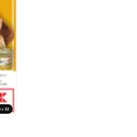
ica
32