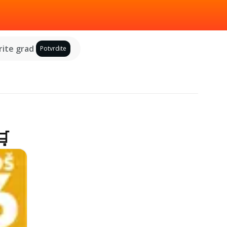
ite grad
Potvrdite
🛒