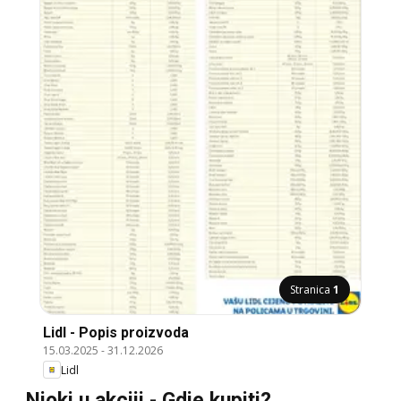
Stranica
1
Lidl - Popis proizvoda
15.03.2025
-
31.12.2026
Lidl
Njoki u akciji - Gdje kupiti?