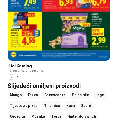
Lidl Katalog
03.08.2026
-
09.08.2026
Lidl
Slijedeći omiljeni proizvodi
Mango
Pizza
Cheesecake
Palacinke
Lego
Tijesto za pizzu
Tiramisu
Kava
Sushi
Cedevita
Musaka
Torta
Nintendo Switch