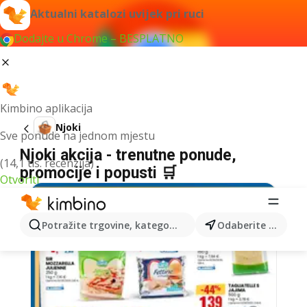
Aktualni katalozi uvijek pri ruci
Dodajte u Chrome – BESPLATNO
Kimbino aplikacija
Njoki
Sve ponude na jednom mjestu
Njoki akcija - trenutne ponude,
(14,1 tis. recenzija)
promocije i popusti 🛒
Otvoriti
Potražite trgovine, kategorije, proizvode...
Odaberite grad