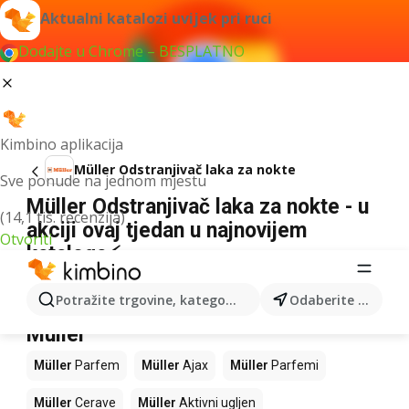
Aktualni katalozi uvijek pri ruci
Dodajte u Chrome – BESPLATNO
Kimbino aplikacija
Müller Odstranjivač laka za nokte
Sve ponude na jednom mjestu
Müller Odstranjivač laka za nokte - u
(14,1 tis. recenzija)
akciji ovaj tjedan u najnovijem
Otvoriti
kataloga⚡
Nismo pronašli rezultate za taj izraz.
Potražite trgovine, kategorije, proizvode...
Odaberite grad
Slijedeći proizvodi u trgovinama
Müller
Müller
Parfem
Müller
Ajax
Müller
Parfemi
Müller
Cerave
Müller
Aktivni ugljen