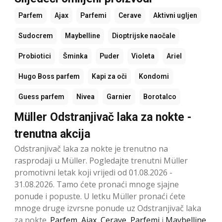
Parfem
Ajax
Parfemi
Cerave
Aktivni ugljen
Sudocrem
Maybelline
Dioptrijske naočale
Probiotici
Šminka
Puder
Violeta
Ariel
Hugo Boss parfem
Kapi za oči
Kondomi
Guess parfem
Nivea
Garnier
Borotalco
Müller Odstranjivač laka za nokte -
trenutna akcija
Odstranjivač laka za nokte je trenutno na
rasprodaji u Müller. Pogledajte trenutni Müller
promotivni letak koji vrijedi od 01.08.2026 -
31.08.2026. Tamo ćete pronaći mnoge sjajne
ponude i popuste. U letku Müller pronaći ćete
mnoge druge izvrsne ponude uz Odstranjivač laka
za nokte.
Parfem
,
Ajax
,
Cerave
,
Parfemi
i
Maybelline