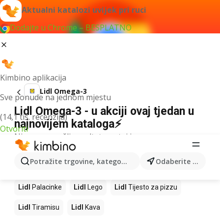
Aktualni katalozi uvijek pri ruci
Dodajte u Chrome – BESPLATNO
Kimbino aplikacija
Lidl Omega-3
Sve ponude na jednom mjestu
Lidl Omega-3 - u akciji ovaj tjedan u
(14,1 tis. recenzija)
najnovijem kataloga⚡
Otvoriti
Nismo pronašli rezultate za taj izraz.
Slijedeći proizvodi u trgovinama Lidl
Potražite trgovine, kategorije, proizvode...
Odaberite grad
Lidl
Mango
Lidl
Pizza
Lidl
Cheesecake
Lidl
Palacinke
Lidl
Lego
Lidl
Tijesto za pizzu
Lidl
Tiramisu
Lidl
Kava