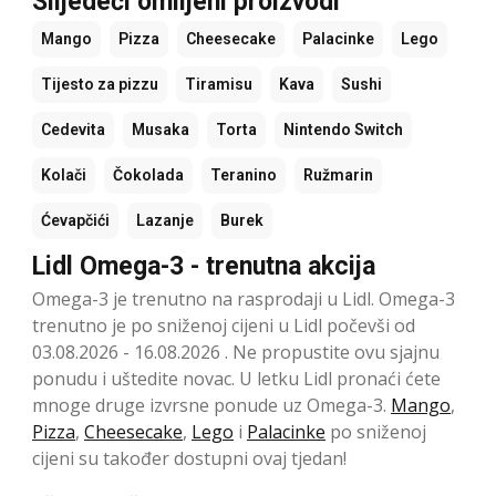
Slijedeći omiljeni proizvodi
Mango
Pizza
Cheesecake
Palacinke
Lego
Tijesto za pizzu
Tiramisu
Kava
Sushi
Cedevita
Musaka
Torta
Nintendo Switch
Kolači
Čokolada
Teranino
Ružmarin
Ćevapčići
Lazanje
Burek
Lidl Omega-3 - trenutna akcija
Omega-3 je trenutno na rasprodaji u Lidl. Omega-3
trenutno je po sniženoj cijeni u Lidl počevši od
03.08.2026 - 16.08.2026 . Ne propustite ovu sjajnu
ponudu i uštedite novac. U letku Lidl pronaći ćete
mnoge druge izvrsne ponude uz Omega-3.
Mango
,
Pizza
,
Cheesecake
,
Lego
i
Palacinke
po sniženoj
cijeni su također dostupni ovaj tjedan!